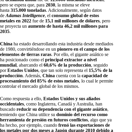
pero se espera que, para
2030
, la misma se eleve
hasta
315.000 toneladas
. Adicionalmente, según datos
de
Adamas Intelligence
, el
consumo global de estos
metales en 2022
fue de
15,1 mil millones de dólares
, pero
se proyecta un
aumento de hasta 46,2 mil millones para
2035
.
China
ha estado desarrollando esta industria desde mediados
de 1980, convirtiéndose en un
pionero en el campo de los
elementos de tierras raras
. Por ello, el gigante asiático se
ha posicionado como el
principal extractor a nivel
mundial
, abarcando el
60,6% de la producción
, seguido
por
Estados Unidos
, que tan solo representa el
15,5% de la
producción
. Además,
China
cuenta con la
capacidad de
procesamiento del 85% de estos metales
, lo cual le permite
controlar el mercado global de los mismos.
Como respuesta a ello,
Estados Unidos y sus aliados
occidentales
, como Inglaterra, Canadá y Australia, han
buscado
reducir su dependencia con el gigante asiático
,
temiendo que China utilice su
dominio del recurso como
herramienta de presión en futuros conflictos
, algo que ya
ha hecho, por ejemplo, cuando
frenó las exportaciones de
los metales por dos meses a Japón durante 2010 debido a