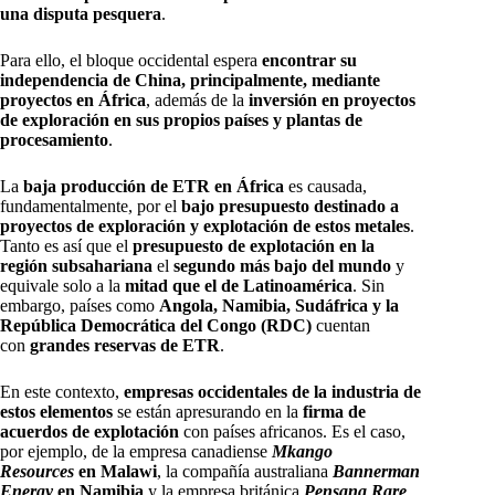
una disputa pesquera
.
Para ello, el bloque occidental espera
encontrar su
independencia de China, principalmente, mediante
proyectos en África
, además de la
inversión en proyectos
de exploración en sus propios países y plantas de
procesamiento
.
La
baja producción de ETR en África
es causada,
fundamentalmente, por el
bajo presupuesto destinado a
proyectos de exploración y explotación de estos metales
.
Tanto es así que el
presupuesto de explotación en la
región subsahariana
el
segundo más bajo del mundo
y
equivale solo a la
mitad que el de Latinoamérica
. Sin
embargo, países como
Angola, Namibia, Sudáfrica y la
República Democrática del Congo (RDC)
cuentan
con
grandes reservas de ETR
.
En este contexto,
empresas occidentales de la industria de
estos elementos
se están apresurando en la
firma de
acuerdos de explotación
con países africanos. Es el caso,
por ejemplo, de la empresa canadiense
Mkango
Resources
en Malawi
, la compañía australiana
Bannerman
Energy
en Namibia
y la empresa británica
Pensana Rare