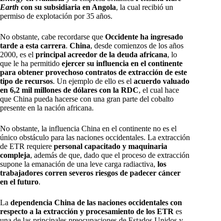
Earth
con su subsidiaria en Angola
, la cual recibió un
permiso de explotación por 35 años.
No obstante, cabe recordarse que
Occidente ha ingresado
tarde a esta carrera
.
China
, desde comienzos de los años
2000, es el
principal acreedor de la deuda africana
, lo
que le ha permitido
ejercer su influencia en el continente
para obtener provechoso contratos de extracción de este
tipo de recursos
. Un ejemplo de ello es el
acuerdo valuado
en 6,2 mil millones de dólares con la RDC
, el cual hace
que China pueda hacerse con una gran parte del cobalto
presente en la nación africana.
No obstante, la influencia China en el continente no es el
único obstáculo para las naciones occidentales. La extracción
de ETR requiere
personal capacitado y maquinaria
compleja
, además de que, dado que el proceso de extracción
supone la emanación de una leve carga radiactiva,
los
trabajadores corren severos riesgos de padecer cáncer
en el futuro
.
La
dependencia China de las naciones occidentales con
respecto a la extracción y procesamiento de los ETR
es
una de las principales preocupaciones de Estados Unidos y