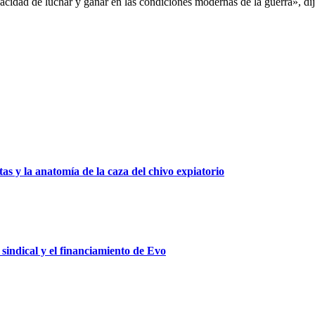
apacidad de luchar y ganar en las condiciones modernas de la guerra», d
as y la anatomía de la caza del chivo expiatorio
 sindical y el financiamiento de Evo