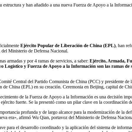
 estructura y han añadido a una nueva Fuerza de Apoyo a la Informac
ficialmente
Ejército Popular de Liberación de China (EPL)
, han re
oz del Ministerio de Defensa Nacional.
as armadas y por 4 ramas de servicios, a saber:
Ejército, Armada, Fu
 Logístico y Fuerza de Apoyo a la Información son las ramas de s
l Comité Central del Partido Comunista de China (PCC) y presidente de 
 de China (EPL) en su creación. Ceremonia en Beijing, capital de Chin
ablecimiento de la Fuerza de Apoyo a la Información es una decisión i
 ejército fuerte. Se la presentó como un pilar clave en la coordinación d
importancia profunda y de largo alcance para la modernización de la def
 nueva era», afirmó Wu Qian, portavoz del Ministerio de Defensa Naciona
e para el desarrollo coordinado y la aplicación del sistema de inform