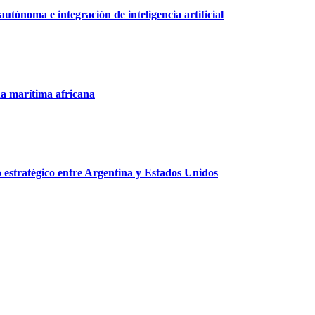
tónoma e integración de inteligencia artificial
na marítima africana
o estratégico entre Argentina y Estados Unidos