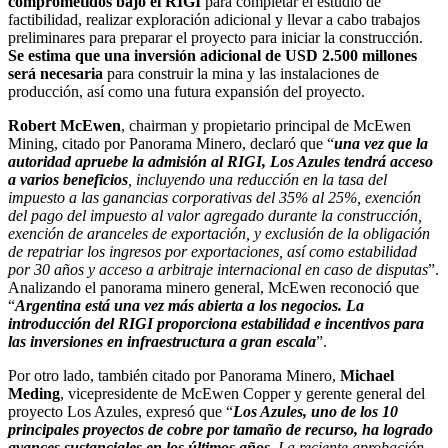
comprometidos bajo el RIGI
para completar el estudio de
factibilidad, realizar exploración adicional y llevar a cabo trabajos
preliminares para preparar el proyecto para iniciar la construcción.
Se estima que una inversión adicional de USD 2.500 millones
será necesaria
para construir la mina y las instalaciones de
producción, así como una futura expansión del proyecto.
Robert McEwen
, chairman y propietario principal de McEwen
Mining, citado por Panorama Minero, declaró que “
una vez que la
autoridad apruebe la admisión al RIGI, Los Azules tendrá acceso
a varios beneficios
, incluyendo una reducción en la tasa del
impuesto a las ganancias corporativas del 35% al 25%, exención
del pago del impuesto al valor agregado durante la construcción,
exención de aranceles de exportación, y exclusión de la obligación
de repatriar los ingresos por exportaciones, así como estabilidad
por 30 años y acceso a arbitraje internacional en caso de disputas
”.
Analizando el panorama minero general, McEwen reconoció que
“
Argentina está una vez más abierta a los negocios. La
introducción del RIGI proporciona estabilidad e incentivos para
las inversiones en infraestructura a gran escala
”.
Por otro lado, también citado por Panorama Minero,
Michael
Meding
, vicepresidente de McEwen Copper y gerente general del
proyecto Los Azules, expresó que “
Los Azules, uno de los 10
principales proyectos de cobre por tamaño de recurso, ha logrado
avances sustanciales en los últimos años
. La reciente aprobación