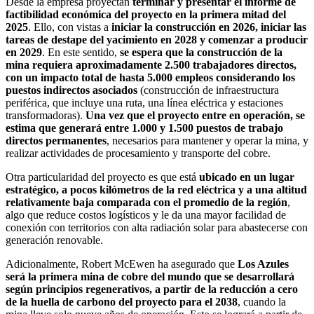
Desde la empresa proyectan
terminar y presentar el informe de
factibilidad económica del proyecto en la primera mitad del
2025
. Ello, con vistas a
iniciar la construcción en 2026, iniciar las
tareas de destape del yacimiento en 2028 y comenzar a producir
en 2029
. En este sentido,
se espera que la construcción de la
mina requiera aproximadamente 2.500 trabajadores directos,
con un impacto total de hasta 5.000 empleos considerando los
puestos indirectos asociados
(construcción de infraestructura
periférica, que incluye una ruta, una línea eléctrica y estaciones
transformadoras).
Una vez que el proyecto entre en operación, se
estima que generará entre 1.000 y 1.500 puestos de trabajo
directos permanentes
, necesarios para mantener y operar la mina, y
realizar actividades de procesamiento y transporte del cobre.
Otra particularidad del proyecto es que está
ubicado en un lugar
estratégico, a pocos kilómetros de la red eléctrica y a una altitud
relativamente baja comparada con el promedio de la región
,
algo que reduce costos logísticos y le da una mayor facilidad de
conexión con territorios con alta radiación solar para abastecerse con
generación renovable.
Adicionalmente, Robert McEwen ha asegurado que
Los Azules
será la primera mina de cobre del mundo que se desarrollará
según principios regenerativos, a partir de la reducción a cero
de la huella de carbono del proyecto para el 2038
, cuando la