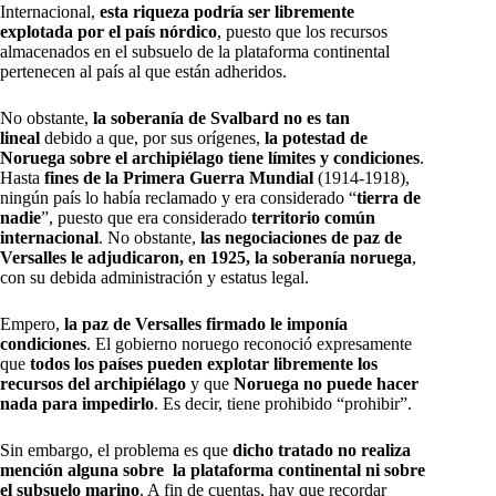
Internacional,
esta riqueza podría ser libremente
explotada por el país nórdico
, puesto que los recursos
almacenados en el subsuelo de la plataforma continental
pertenecen al país al que están adheridos.
No obstante,
la soberanía de Svalbard no es tan
lineal
debido a que, por sus orígenes,
la potestad de
Noruega sobre el archipiélago tiene límites y condiciones
.
Hasta
fines de la Primera Guerra Mundial
(1914-1918),
ningún país lo había reclamado y era considerado “
tierra de
nadie
”, puesto que era considerado
territorio común
internacional
. No obstante,
las negociaciones de paz de
Versalles le adjudicaron, en 1925, la soberanía noruega
,
con su debida administración y estatus legal.
Empero,
la paz de Versalles firmado le imponía
condiciones
. El gobierno noruego reconoció expresamente
que
todos los países pueden explotar libremente los
recursos del archipiélago
y que
Noruega no puede hacer
nada para impedirlo
. Es decir, tiene prohibido “prohibir”.
Sin embargo, el problema es que
dicho tratado no realiza
mención alguna sobre la plataforma continental ni sobre
el subsuelo marino
. A fin de cuentas, hay que recordar