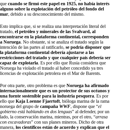
que
cuando se firmó este papel en 1925, no había interés
alguno sobre la explotación del petróleo del fondo del
mar
, debido a su desconocimiento del mismo.
Esto implica que, si se realiza una interpretación literal del
tratado,
el petróleo y minerales de las Svalvard, al
encontrarse en la plataforma continental, corresponden
a Noruega
. No obstante, si se analiza el tratado según la
intención de las partes al ratificarlo,
se podría disponer que
la plataforma continental debería ajustarse a las
restricciones del tratado y que cualquier país debería ser
capaz de explotarla
. Es por ello que Rusia considera que
Noruega ha violado el tratado al haber concedido ya tres
licencias de explotación petrolera en el Mar de Barents.
Por otra parte, otro problema es que
Noruega ha afirmado
internacionalmente que es un protector de sus océanos y
una fuente sostenible para la industria pesquera
. Es por
ello que
Kaja Loenne Fjaertoft
, bióloga marina de la rama
noruega del grupo de
campaña
WW
F
, dispone que “
el
gobierno está hablando en dos lenguas
” al defender, por un
lado, la conservación marina, mientras, por el otro, “
arrasa
con excavadoras
” con sus planes mineros. Dicho de otra
manera,
los científicos están de acuerdo y explican que el