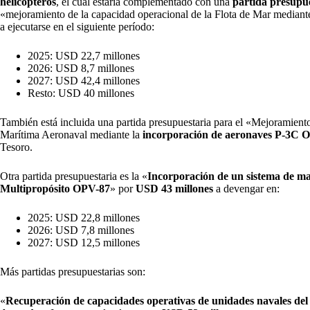
helicópteros
, el cuál estaría complementado con una
partida presupu
«mejoramiento de la capacidad operacional de la Flota de Mar mediant
a ejecutarse en el siguiente período:
2025: USD 22,7 millones
2026: USD 8,7 millones
2027: USD 42,4 millones
Resto: USD 40 millones
También está incluida una partida presupuestaria para el «Mejoramient
Marítima Aeronaval mediante la
incorporación de aeronaves P-3C O
Tesoro.
Otra partida presupuestaria es la «
Incorporación de un sistema de ma
Multipropósito OPV-87
» por
USD 43 millones
a devengar en:
2025: USD 22,8 millones
2026: USD 7,8 millones
2027: USD 12,5 millones
Más partidas presupuestarias son:
«
Recuperación de capacidades operativas de unidades navales del