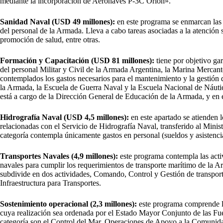
mediante la incorporación de Aeronaves P-3C Orión».
Sanidad Naval (USD 49 millones):
en este programa se enmarcan las 
del personal de la Armada. Lleva a cabo tareas asociadas a la atención
promoción de salud, entre otras.
Formación y Capacitación (USD 81 millones):
tiene por objetivo ga
del personal Militar y Civil de la Armada Argentina, la Marina Mercant
contemplados los gastos necesarios para el mantenimiento y la gestión d
la Armada, la Escuela de Guerra Naval y la Escuela Nacional de Náuti
está a cargo de la Dirección General de Educación de la Armada, y en
Hidrografía Naval (USD 4,5 millones):
en este apartado se atienden l
relacionadas con el Servicio de Hidrografía Naval, transferido al Mini
categoría contempla únicamente gastos en personal (sueldos y asistencia
Transportes Navales (4,9 millones):
este programa contempla las activi
navales para cumplir los requerimientos de transporte marítimo de la A
subdivide en dos actividades, Comando, Control y Gestión de transpor
Infraestructura para Transportes.
Sostenimiento operacional (2,3 millones):
este programa comprende la
cuya realización sea ordenada por el Estado Mayor Conjunto de las Fu
categoría son el Control del Mar, Operaciones de Apoyo a la Comunid