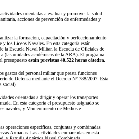
actividades orientadas a evaluar y promover la salud
 sanitaria, acciones de prevención de enfermedades y
rantizar la formación, capacitación y perfeccionamiento
e y los Liceos Navales. En esta categoría están
e la Escuela Naval Militar, la Escuela de Oficiales de
ca (las unidades académicas de la ARA). El programa
 el presupuesto
están previstas 40.522 horas cátedra.
os gastos del personal militar que presta funciones
sterio de Defensa mediante el Decreto Nº 788/2007. Esta
 social)
dades orientadas a dirigir y operar los transportes
rmada. En esta categoría el presupuesto asignado se
tes navales, y Mantenimiento de Medios e
s operaciones específicas, conjuntas y combinadas
erzas Armadas. Las actividades enmarcadas en esta
ad, y Patrulla Antártica Naval Combinada.