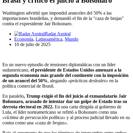
Brasil y criticó el juicio a Bolsonaro
Washington advirtió que impondrá aranceles del 50% a las
importaciones brasileñas, y demandó el fin de la "caza de brujas"
contra el expresidente Jair Bolsonaro.
Radar Austral
Economía
,
Latinoamérica
,
Mundo
10 de julio de 2025
En un nuevo episodio de tensiones diplomáticas con un líder
sudamericano,
el presidente de Estados Unidos amenazó a la
segunda economía más grande del continente con la imposición
de un arancel del 50%
, alegando
«prácticas desleales»
en la
política comercial de Brasil.
En paralelo
, Trump exigió el fin del juicio al exmandatario Jair
Bolsonaro, acusado de intentar dar un golpe de Estado tras su
derrota electoral en 2022.
En una carta dirigida al gobierno de
Lula, el líder norteamericano se refirió a Bolsonaro como una
«víctima de persecución política»
y al proceso judicial llevado en su
contra como una
«caza de brujas»
.
Bajo el argumento de que los términos de intercambio entre ambos