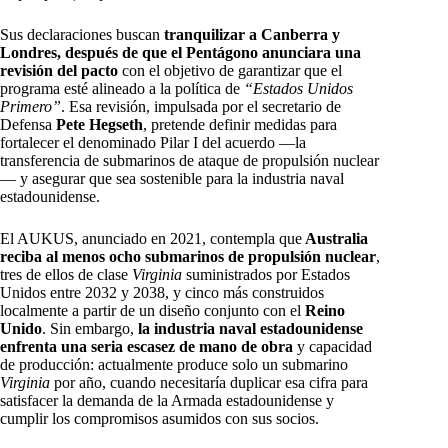
Sus declaraciones buscan
tranquilizar a Canberra y
Londres, después de que el Pentágono anunciara una
revisión del pacto
con el objetivo de garantizar que el
programa esté alineado a la política de
“Estados Unidos
Primero”
. Esa revisión, impulsada por el secretario de
Defensa
Pete Hegseth
, pretende definir medidas para
fortalecer el denominado Pilar I del acuerdo —la
transferencia de submarinos de ataque de propulsión nuclear
— y asegurar que sea sostenible para la industria naval
estadounidense.
El AUKUS, anunciado en 2021, contempla que
Australia
reciba al menos ocho submarinos de propulsión nuclear
,
tres de ellos de clase
Virginia
suministrados por Estados
Unidos entre 2032 y 2038, y cinco más construidos
localmente a partir de un diseño conjunto con el
Reino
Unido
. Sin embargo,
la industria naval estadounidense
enfrenta una seria escasez de mano de obra
y capacidad
de producción: actualmente produce solo un submarino
Virginia
por año, cuando necesitaría duplicar esa cifra para
satisfacer la demanda de la Armada estadounidense y
cumplir los compromisos asumidos con sus socios.