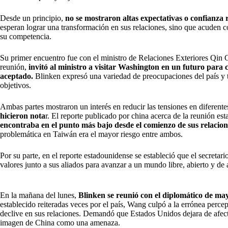
Desde un principio,
no se mostraron altas expectativas o confianza r
esperan lograr una transformación en sus relaciones, sino que acuden co
su competencia.
Su primer encuentro fue con el ministro de Relaciones Exteriores Qin 
reunión,
invitó al ministro a visitar Washington en un futuro para c
aceptado.
Blinken expresó una variedad de preocupaciones del país y t
objetivos.
Ambas partes mostraron un interés en reducir las tensiones en diferent
hicieron nota
r. El reporte publicado por china acerca de la reunión es
encontraba en el punto más bajo desde el comienzo de sus relacion
problemática en Taiwán era el mayor riesgo entre ambos.
Por su parte, en el reporte estadounidense se estableció que el secretari
valores junto a sus aliados para avanzar a un mundo libre, abierto y de
En la mañana del lunes,
Blinken se reunió con el diplomático de m
establecido reiteradas veces por el país, Wang culpó a la errónea per
declive en sus relaciones. Demandó que Estados Unidos dejara de afect
imagen de China como una amenaza.