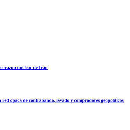
 corazón nuclear de Irán
na red opaca de contrabando, lavado y compradores geopolíticos