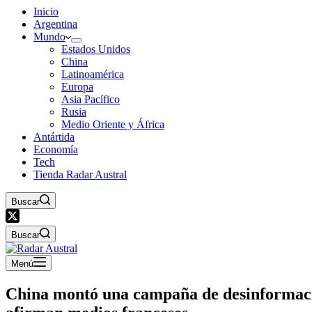
Inicio
Argentina
Mundo
Estados Unidos
China
Latinoamérica
Europa
Asia Pacífico
Rusia
Medio Oriente y África
Antártida
Economía
Tech
Tienda Radar Austral
Buscar
Buscar
Menú
China montó una campaña de desinformación