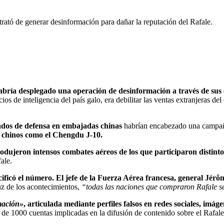
trató de generar desinformación para dañar la reputación del Rafale.
abría desplegado una operación de desinformación a través de sus 
ios de inteligencia del país galo, era debilitar las ventas extranjeras de
dos de defensa en embajadas chinas
habrían encabezado una campaña
 chinos como el Chengdu J-10.
dujeron intensos combates aéreos de los que participaron distintos c
ale.
cificó el número. El jefe de la Fuerza Aérea francesa, general Jér
luz de los acontecimientos,
“todas las naciones que compraron Rafale s
mación»
, articulada mediante perfiles falsos en redes sociales, im
 de
1000 cuentas implicadas en la difusión de contenido sobre el Rafale