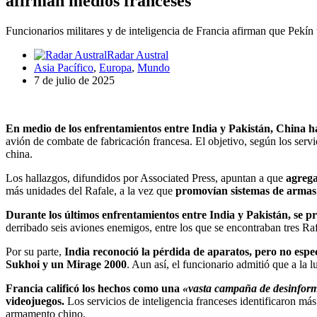
afirman medios franceses
Funcionarios militares y de inteligencia de Francia afirman que Pekín 
Radar Austral
Asia Pacífico
,
Europa
,
Mundo
7 de julio de 2025
En medio de los enfrentamientos entre India y Pakistán, China h
avión de combate de fabricación francesa. El objetivo, según los servic
china.
Los hallazgos, difundidos por Associated Press, apuntan a que
agrega
más unidades del Rafale, a la vez que
promovían sistemas de armas
Durante los últimos enfrentamientos entre India y Pakistán, se pro
derribado seis aviones enemigos, entre los que se encontraban tres Raf
Por su parte,
India reconoció la pérdida de aparatos, pero no espe
Sukhoi y un Mirage 2000
. Aun así, el funcionario admitió que a la 
Francia calificó los hechos como una
«vasta campaña de desinfor
videojuegos.
Los servicios de inteligencia franceses identificaron más
armamento chino.