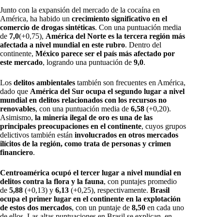
Junto con la expansión del mercado de la cocaína en
América, ha habido un
crecimiento significativo en el
comercio de drogas sintéticas
. Con una puntuación media
de
7,0
(+0,75),
América del Norte es la tercera región más
afectada a nivel mundial en este rubro
. Dentro del
continente,
México parece ser el país más afectado por
este mercado
, logrando una puntuación de
9,0
.
Los
delitos ambientales
también son frecuentes en América,
dado que
América del Sur ocupa el segundo lugar a nivel
mundial en delitos relacionados con los recursos no
renovables
, con una puntuación media de
6,58
(+0,20).
Asimismo,
la minería ilegal de oro es una de las
principales preocupaciones en el continente
, cuyos grupos
delictivos también están
involucrados en otros mercados
ilícitos de la región, como trata de personas y crimen
financiero
.
Centroamérica ocupó el tercer lugar a nivel mundial en
delitos contra la flora y la fauna
, con puntajes promedio
de
5,88
(+0,13) y
6,13
(+0,25), respectivamente.
Brasil
ocupa el primer lugar en el continente en la explotación
de estos dos mercados
, con un puntaje de
8,50
en cada uno
de ellos. Las altas puntuaciones en Brasil se explican, en