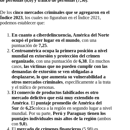
de personas (8,0) y tráfico de personas (7,50)
.
De los
cinco mercados criminales que se agregaron en el
Índice 2023
, los cuales no figuraban en el Índice 2021,
podemos establecer que:
En cuanto a ciberdelincuencia, América del Norte
ocupó el primer lugar en el mundo
, con una
puntuación de
7,25
.
Centroamérica ocupa la primera posición a nivel
mundial en extorsión y protección del crimen
organizado
, con una puntuación de
6,38
. En muchos
casos,
las víctimas que no pueden cumplir con las
demandas de extorsión se ven obligadas a
desplazarse, lo que aumenta su vulnerabilidad a
otros mercados criminales
, específicamente a la trata
y el tráfico de personas.
El comercio de productos falsificados es otro
mercado delictivo que está muy extendido en
América
. El
puntaje promedio de América del
Sur
de
6,25
coloca a la región en segundo lugar a nivel
mundial. Por su parte,
Perú y Paraguay tienen los
puntajes individuales más altos de la región
(ambos
con
9,0
).
El
mercado de crímenes financieros
(5,98) es