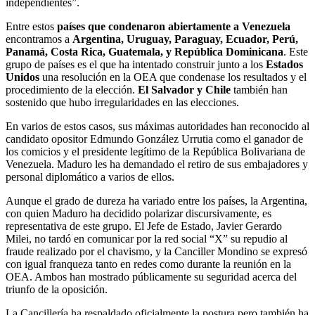
independientes”.
Entre estos
países que condenaron abiertamente a Venezuela
encontramos a
Argentina, Uruguay, Paraguay, Ecuador, Perú,
Panamá, Costa Rica, Guatemala, y República Dominicana
. Este
grupo de países es el que ha intentado construir junto a los
Estados
Unidos
una resolución en la OEA que condenase los resultados y el
procedimiento de la elección.
El Salvador y Chile
también han
sostenido que hubo irregularidades en las elecciones.
En varios de estos casos, sus máximas autoridades han reconocido al
candidato opositor Edmundo González Urrutia como el ganador de
los comicios y el presidente legítimo de la República Bolivariana de
Venezuela. Maduro les ha demandado el retiro de sus embajadores y
personal diplomático a varios de ellos.
Aunque el grado de dureza ha variado entre los países, la Argentina,
con quien Maduro ha decidido polarizar discursivamente, es
representativa de este grupo. El Jefe de Estado, Javier Gerardo
Milei, no tardó en comunicar por la red social “X” su repudio al
fraude realizado por el chavismo, y la Canciller Mondino se expresó
con igual franqueza tanto en redes como durante la reunión en la
OEA. Ambos han mostrado públicamente su seguridad acerca del
triunfo de la oposición.
La Cancillería ha respaldado oficialmente la postura pero también ha