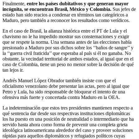
Finalmente,
entre los países dubitativos y que generan mayor
incógnita, se encuentran Brasil, México y Colombia.
Sus jefes de
estado han sido reacios a condenar en términos tan categóricos a
Maduro, pero también a reconocer los resultados como verídicos.
En el caso de Brasil, la alianza histórica entre el PT de Lula y el
chavismo no le ha impedido mostrar sus consternaciones y exigir
que se respete la norma. Una semana antes de las elecciones había
presionado a Maduro por sus dichos sobre los ‘‘baños de sangre’’ y
la ‘‘guerra civil fraticida’’ que esperaba al país si él no ganaba. No
obstante, la vecindad territorial de ambos estados, al igual que en el
caso de Colombia, tiene un peso no menor sobre la decisión de qué
tan lejos ir.
Andrés Manuel López Obrador también insiste con que el
oficialismo venezolano debe presentar las actas, pero al igual que
Petro y Lula, ha sido responsable de bloquear el intento de una
ofensiva más fuerte y concertada contra Maduro en la OEA.
La indeterminación que estos tres presidentes mantienen respecto a
qué sentencia dar desde sus respectivas instituciones diplomáticas
los ha puesto en una posición de neutralidad o intermediario que ha
servido hasta ahora como forma de prevenir una completa grieta
ideológica latinoamericana alrededor del caso y proveer soluciones
rápidas para aquellos diplomáticos y refugiados políticos cuyas