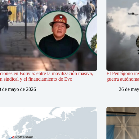
iones en Bolivia: entre la movilización masiva,
El Pentágono in
ón sindical y el financiamiento de Evo
guerra autónoma e
8 de mayo de 2026
26 de may