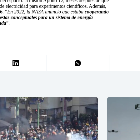
en el espacio: la misión Apollo 12, meses después de que
 de electricidad para experimentos científicos. Además,
26
. “
En 2022, la NASA anunció que estaba
cooperando
stas conceptuales para un sistema de energía
cada
”.