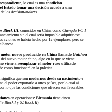
rrespondiente
, lo cual es una
condición
el Estado tomar una decisión acorde a una
 de los
decision-makers
.
r Block III
, conocidos en China como
Chengdu FC-1
nanciamiento sin el cual sería imposible adquirir esta
stos aviones se habría hecho por 12 ejemplares, pero se
se/danesa.
 motor nuevo producido en China llamado
Guizhou
o del nuevo motor chino, algo en lo que se viene
no viene a reemplazar el motor ruso utilizado
 de como funcionará en la práctica.
al significa que son
modernos desde su nacimiento e
a el poder exportarlo a otros países, por lo cual al
 por lo que las condiciones que ofrecen son favorables.
viones
en operaciones:
Birmania
tiene cinco
49
Block I
y 62
Block II
).