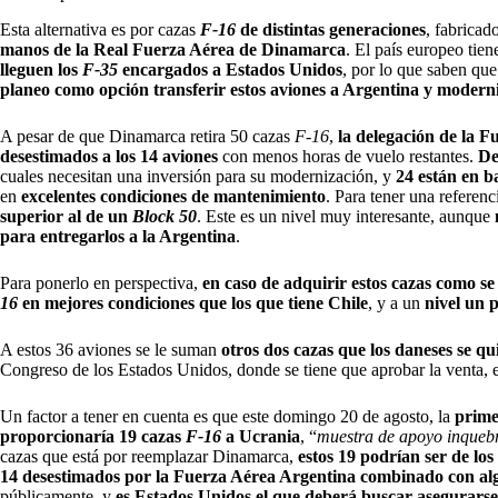
Esta alternativa es por cazas
F-16
de distintas generaciones
, fabrica
manos de la Real Fuerza Aérea de Dinamarca
. El país europeo tie
lleguen los
F-35
encargados a Estados Unidos
, por lo que saben que
planeo como opción transferir estos aviones a Argentina y moderni
A pesar de que Dinamarca retira 50 cazas
F-16
,
la delegación de la 
desestimados a los 14 aviones
con menos horas de vuelo restantes.
De
cuales necesitan una inversión para su modernización, y
24 están en 
en
excelentes condiciones de mantenimiento
. Para tener una referenc
superior al de un
Block 50
. Este es un nivel muy interesante, aunque
para entregarlos a la Argentina
.
Para ponerlo en perspectiva,
en caso de adquirir estos cazas como s
16
en mejores condiciones que los que tiene Chile
, y a un
nivel un 
A estos 36 aviones se le suman
otros dos cazas que los daneses se q
Congreso de los Estados Unidos, donde se tiene que aprobar la venta, 
Un factor a tener en cuenta es que este domingo 20 de agosto, la
prime
proporcionaría 19 cazas
F-16
a Ucrania
, “
muestra de apoyo inqueb
cazas que está por reemplazar Dinamarca,
estos 19 podrían ser de lo
14 desestimados por la Fuerza Aérea Argentina combinado con 
públicamente, y
es Estados Unidos el que deberá buscar asegurars