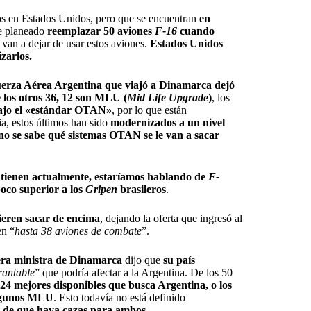
dos en Estados Unidos, pero que se encuentran
en
ne planeado
reemplazar 50 aviones
F-16
cuando
 van a dejar de usar estos aviones.
Estados Unidos
zarlos.
Fuerza Aérea Argentina que viajó a Dinamarca dejó
 los otros 36, 12 son MLU (
Mid Life Upgrade
)
, los
bajo el «estándar OTAN»
, por lo que están
ia, estos últimos han sido
modernizados a un nivel
no se sabe qué sistemas OTAN se le van a sacar
e tienen actualmente, estaríamos hablando de
F-
poco superior a los
Gripen
brasileros
.
uieren sacar de encima
, dejando la oferta que ingresó al
en “
hasta 38 aviones de combate
”.
ra ministra de Dinamarca
dijo que
su país
rantable
” que podría afectar a la Argentina. De los 50
s 24 mejores disponibles que busca Argentina, o los
algunos MLU
. Esto todavía no está definido
e de que haya cazas para ambos
.