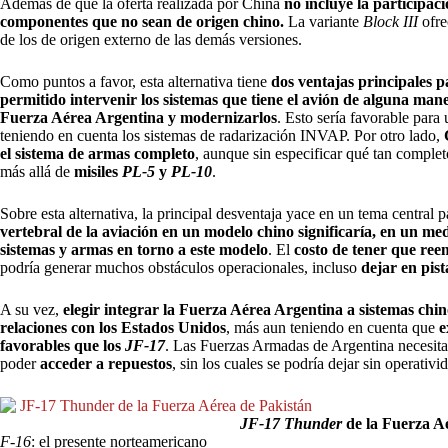
Además de que la oferta realizada por China
no incluye la participac
componentes que no sean de origen chino.
La variante
Block III
ofre
de los de origen externo de las demás versiones.
Como puntos a favor, esta alternativa tiene
dos ventajas principales p
permitido intervenir los sistemas que tiene el avión de alguna man
Fuerza Aérea Argentina
y modernizarlos
. Esto sería favorable para
teniendo en cuenta los sistemas de radarización INVAP. Por otro lado,
el sistema de armas completo
, aunque sin especificar qué tan comple
más allá de
misiles
PL-5
y
PL-10
.
Sobre esta alternativa, la principal desventaja yace en un tema central
vertebral de la aviación en un modelo chino significaría, en un medi
sistemas y armas en torno a este modelo
. El
costo de tener que reem
podría generar muchos obstáculos operacionales, incluso
dejar en pist
A su vez,
elegir integrar la Fuerza Aérea Argentina a sistemas chin
relaciones con los Estados Unidos
, más aun teniendo en cuenta que
e
favorables que los
JF-17
. Las Fuerzas Armadas de Argentina necesitan
poder
acceder a repuestos
, sin los cuales se podría dejar sin operativ
JF-17 Thunder
de la Fuerza A
F-16
: el presente norteamericano