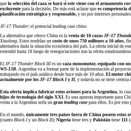
que
la selección del caza
se hará si este viene con el armamento co
excluyente
para la decisión. De más está aclarar que
es competencia d
planificación estratégica y responsable,
y no por intereses personales
JF-17 Thunder
: el potencial leading case chino
La alternativa que ofrece China es la
venta de 18 cazas
JF-17 Thunde
Xiaolong
. Estos tendrían un
costo de unos 750 millones a 10 años
, fi
alternativa dada la situación económica del país. La oferta inicial de e
extendió hasta 18 luego de renegociaciones tras la oferta estadouniden
El
JF-17 Thunder Block III
es un
caza monomotor, equipado con un
WS-13B
. Argentina va a formar parte de la implementación al proyect
trabajando en el país asiático desde hace más de 10 años.
El motor chi
actualmente por los
JF-17 Block I
y
II
, y todavía no se tiene certeza
Esta oferta implica fabricar estos aviones para la Argentina
, lo cu
hijos de tecnología del siglo XXI
. Es una apuesta importante para Chin
venta a la Argentina sería un
gran
leading case
para ellos. Es por esto
En el mundo,
únicamente tres países fuera de China poseen estos a
(cuatro
Block I
y un
Block II
);
Nigeria
tiene tres y
Pakistán
tiene
111
(