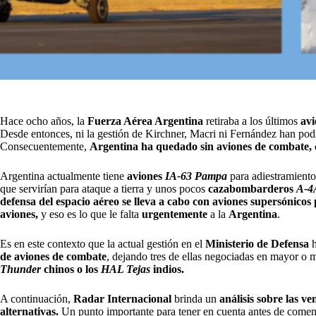
Hace ocho años, la
Fuerza Aérea Argentina
retiraba a los últimos
av
Desde entonces, ni la gestión de Kirchner, Macri ni Fernández han pod
Consecuentemente,
Argentina ha quedado sin aviones de combate, 
Argentina actualmente tiene
aviones
IA-63
Pampa
para adiestramient
que servirían para ataque a tierra y unos pocos
cazabombarderos
A-4
defensa del espacio aéreo se lleva a cabo con aviones supersónicos
aviones,
y eso es lo que le falta
urgentemente
a la
Argentina
.
Es en este contexto que la actual gestión en el
Ministerio de Defensa
h
de aviones de combate
, dejando tres de ellas negociadas en mayor o
Thunder
chinos o los
HAL Tejas
indios.
A continuación,
Radar Internacional
brinda un
análisis sobre las v
alternativas.
Un punto importante para tener en cuenta antes de comen