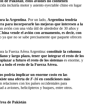
ión de Pakistán
,
estos aviones no contienen
cida incluiría motor y asiento eyectable chino en lugar
ara la Argentina
. Por un lado,
Argentina tendría
era para incorporarle las mejoras que interesen a la
 un avión con una vida útil de alrededor de 30 años y
China vende el avión con armamento, es decir, con
to ya que no se sabe precisamente que paquete ofrecen
 para la Fuerza Aérea Argentina:
constituir la columna
ano y largo plazo, tener que integrar el resto de los
plazar a futuro el resto de los sistemas
es enorme, y
a a todo el resto de la Fuerza Aérea.
os podría implicar un enorme costo en las
xiste una oferta de
F-16
en condiciones más
 relaciones con los países occidentales para
idad a aviones, helicópteros y buques, entre otros.
érea de Pakistán