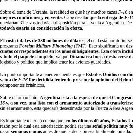
Sobre el tema de Ucrania, la realidad es que hay muchos cazas
F-16
en
mejores condiciones y en venta
. Cabe resaltar que la
entrega de
F-1
quedarían 31 cazas todavía a disposición para la venta a Argentina. De
todavía estaría en consideración la oferta
.
El costo total es de 338 millones de dólares
, el cual está por definirs
programa
Foreign Military Financing
(FMF). Esto significaría un
des
cuotas correspondientes en los años subsiguientes
. Esta oferta
inclu
y todo el paquete completo
, ya que
Dinamarca busca deshacerse de
logístico y político que implica tener los aviones guardados.
Un punto importante a tener en cuenta es que
Estados Unidos coordina 
venta de
F-16
fue decidida teniendo presente la opinión del Reino 
componentes británicos.
Sobre el armamento,
Argentina está a la espera de que el Congreso
16
y, a su vez, una lista con el armamento autorizado a transferirse
sin el armamento, esta quedaría desestimada por la Fuerza Aérea Argen
Es importante tener en cuenta que,
en los últimos 40 años, Estados 
razón por la cual esta autorización podría ser una
señal política muy f
pasar
semanas o años
antes de que la decisión sea finalmente tomada.