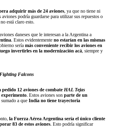
pera adquirir más de 24 aviones
, ya que no tiene ni
os aviones podría guardarse para utilizar sus repuestos o
no está claro esto.
aviones daneses que le interesan a la Argentina a
entina
. Estos evidentemente
no estarían en las mismas
obierno sería
más conveniente recibir los aviones en
luego invertirles en la modernización acá
, siempre y
Fighting Falcons
a pedido 12 aviones de combate
HAL Tejas
n experimento
. Estos aviones son
parte de un
, sumado a que
India no tiene trayectoria
onto,
la Fuerza Aérea Argentina sería el único cliente
porar 83 de estos aviones
. Esto podría significar