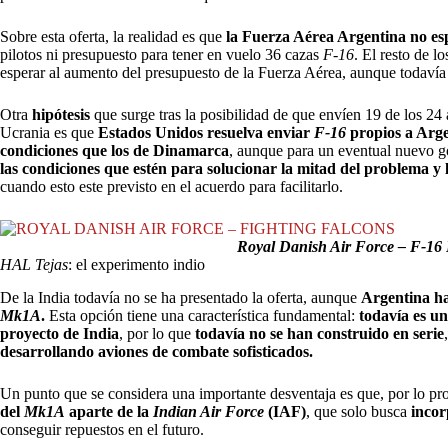
Sobre esta oferta, la realidad es que
la Fuerza Aérea Argentina no es
pilotos ni presupuesto para tener en vuelo 36 cazas
F-16
. El resto de l
esperar al aumento del presupuesto de la Fuerza Aérea, aunque todavía 
Otra
hipótesis
que surge tras la posibilidad de que envíen 19 de los 24 
Ucrania es que
Estados Unidos resuelva enviar
F-16
propios a Arg
condiciones que los de Dinamarca
, aunque para un eventual nuevo g
las condiciones que estén para solucionar la mitad del problema y 
cuando esto este previsto en el acuerdo para facilitarlo.
Royal Danish Air Force – F-16 
HAL Tejas
: el experimento indio
De la India todavía no se ha presentado la oferta, aunque
Argentina h
Mk1A
.
Esta opción tiene una característica fundamental:
todavía es u
proyecto de India
, por lo que
todavía no se han construido en serie
desarrollando aviones de combate sofisticados.
Un punto que se considera una importante desventaja es que, por lo pr
del
Mk1A
aparte de la
Indian Air Force
(IAF)
, que solo busca
incor
conseguir repuestos en el futuro.