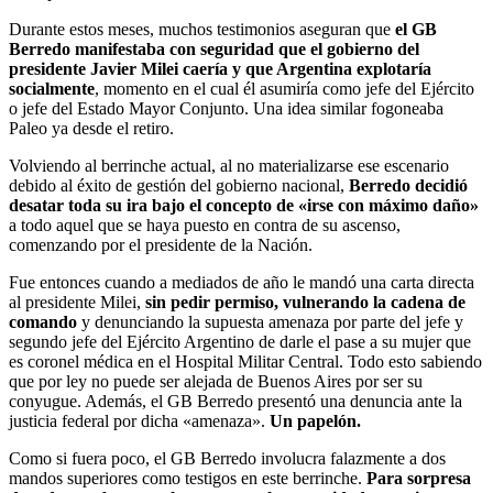
Durante estos meses, muchos testimonios aseguran que
el GB
Berredo manifestaba con seguridad que el gobierno del
presidente Javier Milei caería y que Argentina explotaría
socialmente
, momento en el cual él asumiría como jefe del Ejército
o jefe del Estado Mayor Conjunto. Una idea similar fogoneaba
Paleo ya desde el retiro.
Volviendo al berrinche actual, al no materializarse ese escenario
debido al éxito de gestión del gobierno nacional,
Berredo decidió
desatar toda su ira bajo el concepto de «irse con máximo daño»
a todo aquel que se haya puesto en contra de su ascenso,
comenzando por el presidente de la Nación.
Fue entonces cuando a mediados de año le mandó una carta directa
al presidente Milei,
sin pedir permiso, vulnerando la cadena de
comando
y denunciando la supuesta amenaza por parte del jefe y
segundo jefe del Ejército Argentino de darle el pase a su mujer que
es coronel médica en el Hospital Militar Central. Todo esto sabiendo
que por ley no puede ser alejada de Buenos Aires por ser su
conyugue. Además, el GB Berredo presentó una denuncia ante la
justicia federal por dicha «amenaza».
Un papelón.
Como si fuera poco, el GB Berredo involucra falazmente a dos
mandos superiores como testigos en este berrinche.
Para sorpresa