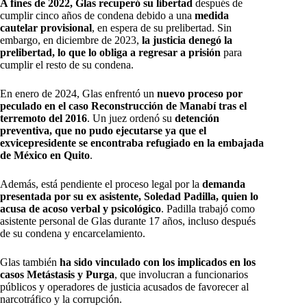
A fines de 2022, Glas recuperó su libertad
después de
cumplir cinco años de condena debido a una
medida
cautelar provisional
, en espera de su prelibertad. Sin
embargo, en diciembre de 2023,
la justicia denegó la
prelibertad, lo que lo obliga a regresar a prisión
para
cumplir el resto de su condena.
En enero de 2024, Glas enfrentó un
nuevo proceso por
peculado en el caso Reconstrucción de Manabí tras el
terremoto del 2016
. Un juez ordenó su
detención
preventiva, que no pudo ejecutarse ya que el
exvicepresidente se encontraba refugiado en la embajada
de México en Quito
.
Además, está pendiente el proceso legal por la
demanda
presentada por su ex asistente, Soledad Padilla, quien lo
acusa de acoso verbal y psicológico
. Padilla trabajó como
asistente personal de Glas durante 17 años, incluso después
de su condena y encarcelamiento.
Glas también
ha sido vinculado con los implicados en los
casos Metástasis y Purga
, que involucran a funcionarios
públicos y operadores de justicia acusados de favorecer al
narcotráfico y la corrupción.