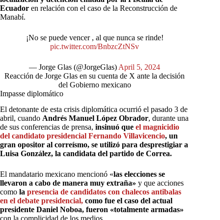
Ecuador
en relación con el caso de la Reconstrucción de
Manabí.
¡No se puede vencer , al que nunca se rinde!
pic.twitter.com/BnbzcZtNSv
— Jorge Glas (@JorgeGlas)
April 5, 2024
Reacción de Jorge Glas en su cuenta de X ante la decisión
del Gobierno mexicano
Impasse diplomático
El detonante de esta crisis diplomática ocurrió el pasado 3 de
abril, cuando
Andrés Manuel López Obrador
, durante una
de sus conferencias de prensa,
insinuó que
el magnicidio
del candidato presidencial Fernando Villavicencio
, un
gran opositor al correísmo, se utilizó para desprestigiar a
Luisa González, la candidata del partido de Correa.
El mandatario mexicano mencionó «
las elecciones se
llevaron a cabo de manera muy extraña»
y que acciones
como
la
presencia de candidatos con chalecos antibalas
en el debate presidencial,
como fue el caso del actual
presidente Daniel Noboa, fueron «totalmente armadas»
con la complicidad de los medios.