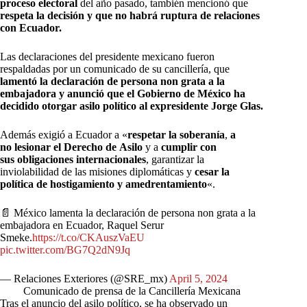
proceso electoral
del año pasado, también mencionó que
respeta la decisión y que no habrá ruptura de relaciones
con Ecuador.
Las declaraciones del presidente mexicano fueron
respaldadas por un comunicado de su cancillería, que
lamentó la declaración de persona non grata a la
embajadora y anunció que el Gobierno de México ha
decidido otorgar asilo político al expresidente Jorge Glas.
Además exigió a Ecuador a «
respetar la soberanía
,
a
no lesionar el Derecho de Asilo
y a
cumplir
con
sus obligaciones internacionales
, garantizar la
inviolabilidad de las misiones diplomáticas y
cesar la
política de hostigamiento y amedrentamiento
«.
📄 México lamenta la declaración de persona non grata a la
embajadora en Ecuador, Raquel Serur
Smeke.
https://t.co/CKAuszVaEU
pic.twitter.com/BG7Q2dN9Jq
— Relaciones Exteriores (@SRE_mx)
April 5, 2024
Comunicado de prensa de la Cancillería Mexicana
Tras el anuncio del asilo político, se ha observado un