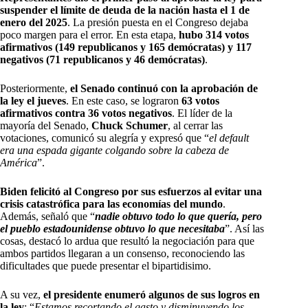
suspender el límite de deuda de la nación hasta el 1 de
enero del 2025
. La presión puesta en el Congreso dejaba
poco margen para el error. En esta etapa,
hubo 314 votos
afirmativos (149 republicanos y 165 demócratas) y 117
negativos (71 republicanos y 46 demócratas)
.
Posteriormente,
el Senado continuó con la aprobación de
la ley el jueves
. En este caso, se lograron
63 votos
afirmativos contra 36 votos negativos
. El líder de la
mayoría del Senado,
Chuck Schumer
, al cerrar las
votaciones, comunicó su alegría y expresó que “
el default
era una espada gigante colgando sobre la cabeza de
América
”.
Biden felicitó al Congreso por sus esfuerzos al evitar una
crisis catastrófica para las economías del mundo
.
Además, señaló que “
nadie obtuvo todo lo que quería, pero
el pueblo estadounidense obtuvo lo que necesitaba
”. Así las
cosas, destacó lo ardua que resultó la negociación para que
ambos partidos llegaran a un consenso, reconociendo las
dificultades que puede presentar el bipartidisimo.
A su vez,
el presidente enumeró algunos de sus logros en
la ley
: “
Estamos recortando el gasto y disminuyendo los