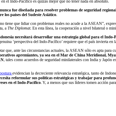
n el Indo-Pacífico es quizás mejor que no tener nada en absoluto.
nca fue diseñada para resolver problemas de seguridad regional,
 los países del Sudeste Asiático
.
o tiene que lidiar con problemas reales no acude a la ASEAN”, expre
ta, a
The Diplomat
. En esta línea, la cooperación a nivel bilateral o mi
ndonesia necesitará desarrollar una estrategia global para el Indo-
enuina ‘perspectiva del Indo-Pacífico’ requiere que el país invierta en l
ar que, ante las circunstancias actuales, la ASEAN sólo es apta para c
 operativos apremiantes, ya sea en el Mar de China Meridional, Mya
EAN
, tales como acuerdos de seguridad minilaterales con India y Japón e
 postura
evidencian la decreciente relevancia estratégica, tanto de Ind
esita reformular sus políticas estratégicas y trabajar para profund
eses en el Indo-Pacífico
. Y, a menos que sus líderes tomen acción para