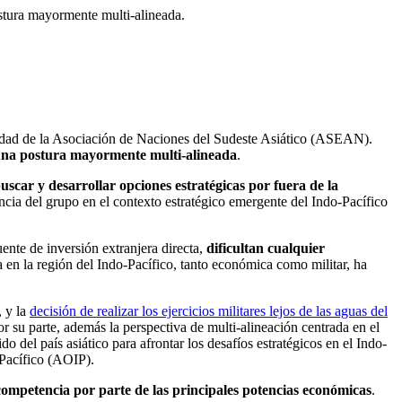
ostura mayormente multi-alineada.
ralidad de la Asociación de Naciones del Sudeste Asiático (ASEAN).
a una postura mayormente multi-alineada
.
ar y desarrollar opciones estratégicas por fuera de la
ncia del grupo en el contexto estratégico emergente del Indo-Pacífico
ente de inversión extranjera directa,
dificultan cualquier
a en la región del Indo-Pacífico, tanto económica como militar, ha
, y la
decisión de realizar los ejercicios militares lejos de las aguas del
r su parte, además la perspectiva de multi-alineación centrada en el
do del país asiático para afrontar los desafíos estratégicos en el Indo-
-Pacífico (AOIP).
 competencia por parte de las principales potencias económicas
.