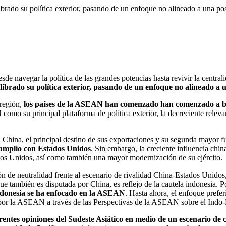
librado su política exterior, pasando de un enfoque no alineado a una p
desde navegar la política de las grandes potencias hasta revivir la cent
librado su política exterior, pasando de un enfoque no alineado 
 región,
los países de la ASEAN han comenzado han comenzado a busc
omo su principal plataforma de política exterior, la decreciente releva
China, el principal destino de sus exportaciones y su segunda mayor fu
 amplio con Estados Unidos
. Sin embargo, la creciente influencia chin
ados Unidos, así como también una mayor modernización de su ejército.
n de neutralidad frente al escenario de rivalidad China-Estados Unidos
e también es disputada por China, es reflejo de la cautela indonesia. Po
 Indonesia se ha enfocado en la ASEAN
. Hasta ahora, el enfoque preferi
s por la ASEAN a través de las Perspectivas de la ASEAN sobre el Indo
ferentes opiniones del Sudeste Asiático en medio de un escenario de