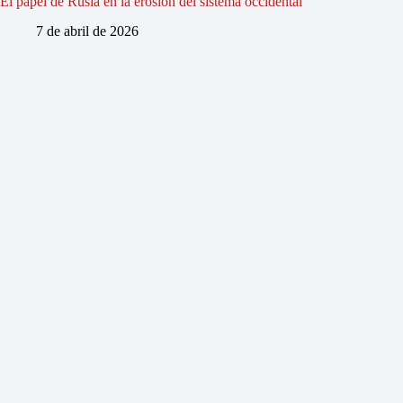
El papel de Rusia en la erosión del sistema occidental
7 de abril de 2026