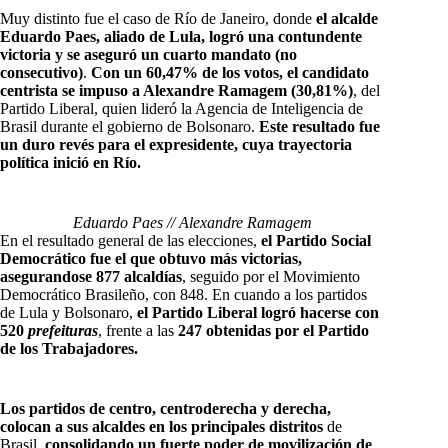
Muy distinto fue el caso de Río de Janeiro, donde
el alcalde
Eduardo Paes, aliado de Lula, logró una contundente
victoria y se aseguró un cuarto mandato (no
consecutivo)
.
Con un 60,47% de los votos, el candidato
centrista se impuso a Alexandre Ramagem (30,81%)
, del
Partido Liberal, quien lideró la Agencia de Inteligencia de
Brasil durante el gobierno de Bolsonaro.
Este resultado fue
un duro revés para el expresidente, cuya trayectoria
política inició en Río.
Eduardo Paes // Alexandre Ramagem
En el resultado general de las elecciones,
el Partido Social
Democrático fue el que obtuvo más victorias,
asegurandose 877 alcaldías
, seguido por el Movimiento
Democrático Brasileño, con 848. En cuando a los partidos
de Lula y Bolsonaro,
el Partido Liberal logró hacerse con
520
prefeituras
, frente a las
247 obtenidas por el Partido
de los Trabajadores.
Los partidos de centro, centroderecha y derecha,
colocan a sus alcaldes en los principales distritos
de
Brasil,
consolidando un fuerte poder de movilización de