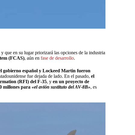
5
y que en su lugar priorizará las opciones de la industria
stem (FCAS)
, aún en
fase de desarrollo
.
 el gobierno español y Lockeed Martin fueron
estadounidense fue dejada de lado. En el pasado,
el
ormation (RFI) del F-35
, y
en un proyecto de
0 millones para
«el avión sustituto del AV-8B»
, es