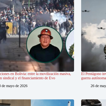
iones en Bolivia: entre la movilización masiva,
El Pentágono in
ón sindical y el financiamiento de Evo
guerra autónoma e
8 de mayo de 2026
26 de may