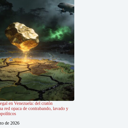
legal en Venezuela: del cratón
na red opaca de contrabando, lavado y
políticos
zo de 2026