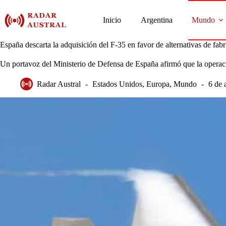
Saltar
al
Inicio
Argentina
Mundo
contenido
España descarta la adquisición del F-35 en favor de alternativas de fab
Un portavoz del Ministerio de Defensa de España afirmó que la operaci
Radar Austral
Estados Unidos
,
Europa
,
Mundo
6 de 