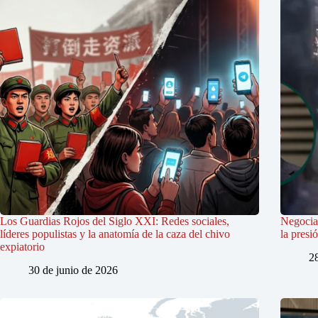
Los Guardias Rojos del Siglo XXI: Redes sociales,
Negociac
líderes populistas y la anatomía de la caza del chivo
la presi
expiatorio
2
30 de junio de 2026