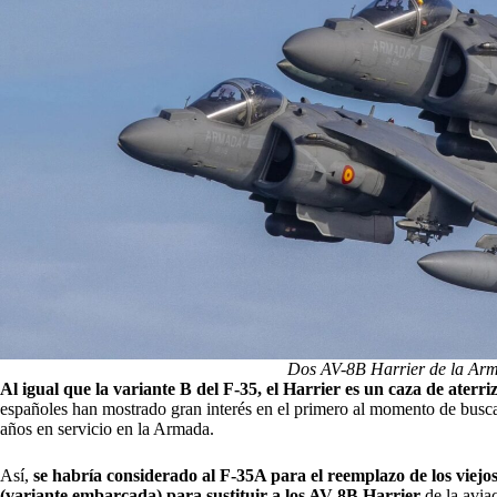
Dos AV-8B Harrier de la Arm
Al igual que la variante B del F-35, el Harrier es un caza de aterri
españoles han mostrado gran interés en el primero al momento de busca
años en servicio en la Armada.
Así,
se habría considerado al F-35A para el reemplazo de los viejos
(variante embarcada) para sustituir a los AV-8B Harrier
de la aviac