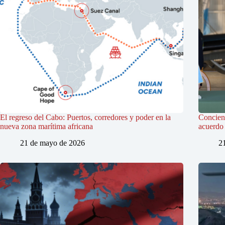
El regreso del Cabo: Puertos, corredores y poder en la
Concienc
nueva zona marítima africana
acuerdo 
21 de mayo de 2026
2