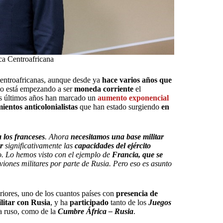
ca Centroafricana
centroafricanas, aunque desde ya
hace varios años que
ano está empezando a ser
moneda corriente
el
s últimos años han marcado un
aumento exponencial
mientos anticolonialistas
que han estado surgiendo
en
 los franceses
. Ahora
necesitamos una base militar
r
significativamente las
capacidades del ejército
lo. Lo hemos visto con el ejemplo de
Francia, que se
aviones militares por parte de Rusia. Pero eso es asunto
iores, uno de los cuantos países con
presencia de
litar con Rusia
, y ha
participado
tanto de los
Juegos
sa ruso, como de la
Cumbre África – Rusia
.