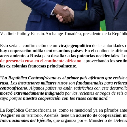
Vladimir Putin y Faustin-Archange Touadéra, presidente de la Repúbli
Esto sería la confirmación de un
viraje geopolítico
de las autoridades 
hay cooperación militar entre ambos países
. En el continente afric
acercamiento a Rusia
para
desafiar a las potencias occidentales
.
Lo
de presencia rusa en el continente africano
, aprovechando los
senti
las ex colonias francesas principalmente
.
“
La República Centroafricana es el primer país africano que resiste a
rusa
. Los
instructores militares rusos
son
fundamentales
para
reforza
centroafricano
. Algunos países no están satisfechos con este desarrol
mostró extremadamente indignada
por las recientes entregas de seis 
suyo porque
nuestra cooperación con los rusos continuará
.
”
La República Centroafricana es, como se mencionó ya en párrafos anter
Wagne
r en su territorio. Además, tiene un
acuerdo de cooperación mi
Internacionales del Ejército
, que organiza por el Ministerio de Defen