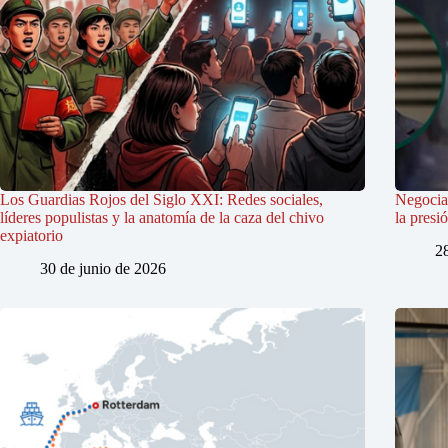
Los Guardias Rojos del Siglo XXI: Redes sociales,
Negociac
líderes populistas y la anatomía de la caza del chivo
la presi
expiatorio
2
30 de junio de 2026