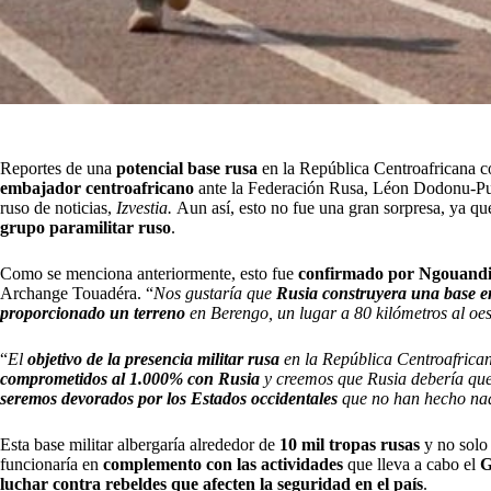
Reportes de una
potencial base rusa
en la República Centroafricana
embajador centroafricano
ante la Federación Rusa, Léon Dodonu-P
ruso de noticias,
Izvestia.
Aun así, esto no fue una gran sorpresa, ya q
grupo paramilitar ruso
.
Como se menciona anteriormente, esto fue
confirmado por Ngouand
Archange Touadéra. “
Nos gustaría que
Rusia construyera una base e
proporcionado un terreno
en Berengo, un lugar a 80 kilómetros al oest
“
El
objetivo de la presencia militar rusa
en la República Centroafrica
comprometidos al 1.000% con Rusia
y creemos que Rusia debería que
seremos devorados por los Estados occidentales
que no han hecho nad
Esta base militar albergaría alrededor de
10 mil tropas rusas
y no solo 
funcionaría en
complemento con las actividades
que lleva a cabo el
G
luchar contra rebeldes que afecten la seguridad en el país
.