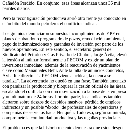
Cañadón Perdido. En conjunto, esas áreas alcanzan unos 35 mil
barriles diarios.
Pero la reconfiguración productiva abrió otro frente ya conocido en
el ámbito del mundo petrolero: el conflicto sindical.
Los gremios denunciaron supuestos incumplimientos de YPF en
planes de abandono programado de pozos, remediación ambiental,
pago de indemnizaciones y garantías de inversión por parte de los
nuevos operadores. En este sentido, el secretario general del
Sindicato del Petróleo y Gas Privado de Chubut, Jorge Ávila, elevó
la tensión al intimar formalmente a PECOM y exigir un plan de
inversiones inmediato, además de la reactivación de yacimientos
clave como Manantiales Behr. Ante la falta de anuncios concretos,
Ávila fue directo: “si PECOM viene a achicar, la cuenca se
paraliza”. La advertencia no quedó en una frase. También amenazó
con paralizar la producción y bloquear la cesión oficial de las áreas,
escalando el conflicto con una movilización a la base de la empresa
y un ultimátum de 24 horas. Por otra parte, los sindicatos también
alertaron sobre riesgos de despidos masivos, pérdida de empleos
indirectos y un posible “éxodo” de profesionales de operadoras y
compañías de servicios hacia Neuquén. Todo eso, según su mirada,
compromete la continuidad productiva y las regalías provinciales.
El problema es que la historia reciente demuestra que estos riesgos