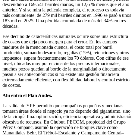
descendido a 169.541 barriles diarios, un 12,6 % menos que el año
anterior. Y si se mira la película completa, el retroceso es todavía
más contundente: de 279 mil barriles diarios en 1996 se pasó a unos
183 mil en 2025. Una pérdida acumulada de más del 34% en tres
décadas.
Ese declino de características naturales ocurre sobre una estructura
de costos que deja poco margen para el error. En los campos
maduros de la mencionada cuenca, el costo total por barril
producido, sumando desarrollo, regalías (15%), retenciones y otros
impuestos, supera frecuentemente los 70 dólares. Con cifras de ese
nivel, ubicadas muy por encima de los precios internacionales,
muchos pozos quedan al borde de la marginalidad o directamente
pasan a ser antieconómicos si no existe una gestión financiera
extremadamente eficiente, con flexibilidad laboral y control estricto
de costos.
Ahí entra el Plan Andes.
La salida de YPF permitió que compañías pequeñas y medianas
tomaran áreas donde el negocio ya no depende del gigantismo, sino
de la cirugía fina: optimización, eficiencia operativa y administración
obsesiva de recursos. En Chubut, PECOM, propiedad del Grupo
Pérez Companc, asumió la operación de bloques clave como
Manantiales Behr, El Trébol–Escalante y Campamento Central–