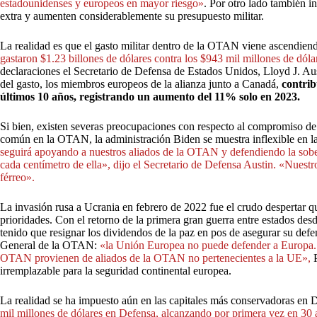
estadounidenses y europeos en mayor riesgo»
. Por otro lado también i
extra y aumenten considerablemente su presupuesto militar.
La realidad es que el gasto militar dentro de la OTAN viene ascendiend
gastaron $1.23 billones de dólares contra los $943 mil millones de dól
declaraciones el Secretario de Defensa de Estados Unidos, Lloyd J. Au
del gasto, los miembros europeos de la alianza junto a Canadá,
contrib
últimos 10 años, registrando un aumento del 11% solo en 2023.
Si bien, existen severas preocupaciones con respecto al compromiso de
común en la OTAN, la administración Biden se muestra inflexible en la
seguirá apoyando a nuestros aliados de la OTAN y defendiendo la sobera
cada centímetro de ella», dijo el Secretario de Defensa Austin. «Nuest
férreo».
La invasión rusa a Ucrania en febrero de 2022 fue el crudo despertar qu
prioridades. Con el retorno de la primera gran guerra entre estados de
tenido que resignar los dividendos de la paz en pos de asegurar su defe
General de la OTAN:
«la Unión Europea no puede defender a Europa. E
OTAN provienen de aliados de la OTAN no pertenecientes a la UE»,
P
irremplazable para la seguridad continental europea.
La realidad se ha impuesto aún en las capitales más conservadoras en D
mil millones de dólares en Defensa, alcanzando por primera vez en 30 