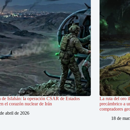
 de Isfahán: la operación CSAR de Estados
La ruta del oro i
n el corazón nuclear de Irán
precámbrico a u
compradores geo
de abril de 2026
18 de mar