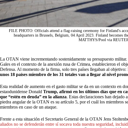
FILE PHOTO: Officials attend a flag-raising ceremony for Finland's ac
headquarters in Brussels, Belgium, 04 April 2023. Finland becomes t
MATTHYS/Pool via REUTERS
La OTAN viene incrementando sostenidamente su presupuesto militar. 
Gales en el contexto de la anexión rusa de Crimea, establecieron el obj
Defensa. Al momento de la firma, solo tres países llegaban al objetivo
unos 18 países miembro de los 31 totales van a llegar al nivel prom
Esta realidad de aumento en el gasto militar se da en un contexto en do
estaodunidense Donald
Trump, afirmó en los últimos días que en ca
que “estén en deuda” en la alianza
. Estas declaraciones han dejado 
piedra angular de la OTAN es su artículo 5, por el cuál los miembros 
miembros en caso de un ataque.
Frente a esta situación el Secretario General de la OTAN Jens Stolten
aliados no se defenderán entre sí socava toda nuestra seguridad, inclui