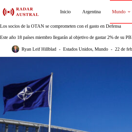
Saltar
al
Inicio
Argentina
Mundo
contenido
Los socios de la OTAN se comprometen con el gasto en Defensa
Este año 18 países miembro llegarán al objetivo de gastar 2% de su P
Ryan Leif Hillblad
Estados Unidos
,
Mundo
22 de fe