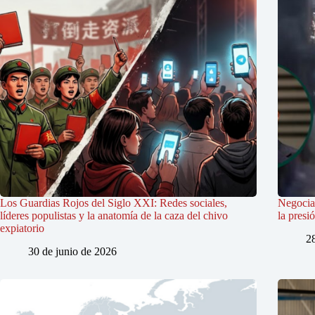
Los Guardias Rojos del Siglo XXI: Redes sociales,
Negociac
líderes populistas y la anatomía de la caza del chivo
la presi
expiatorio
2
30 de junio de 2026