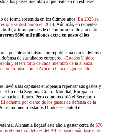
nstó a los países miembro a que realicen un esfuerzo
o de forma sostenida en los últimos años.
En 2023 se
ares que se destinaron en 2014
. Aún más, en recientes
stin III, afirmó que desde el compromiso de aumento
uyeron $600 mil millones extra en gasto el los
 una posible administración republicana con la defensa
 defensa de sus aliados europeos.
«Estados Unidos
nía y el territorio de cada miembro de la alianza,
ro compromiso con el Artículo Cinco sigue siendo
e llevó a las capitales europeas a repensar sus gastos y
sde el fin de la Segunda Guerra Mundial, Europa ha
nsa hacia el futuro. Pero como recordó el Secretario
l ochenta por ciento de los gastos de defensa de la
or el momento Estados Unidos es central e
efensa. Alemania llegará este año a gastar cerca de
$76
años el objetivo del 2% del PBI y posicionándose entre