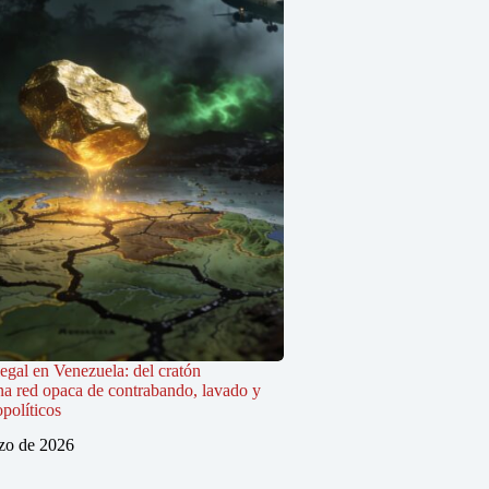
legal en Venezuela: del cratón
na red opaca de contrabando, lavado y
políticos
zo de 2026