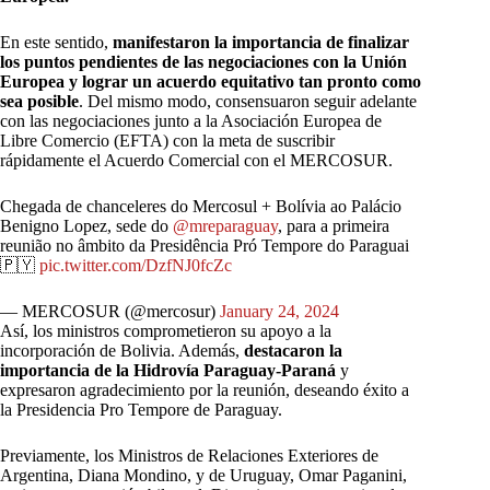
En este sentido,
manifestaron la importancia de finalizar
los puntos pendientes de las negociaciones con la Unión
Europea y lograr un acuerdo equitativo tan pronto como
sea posible
. Del mismo modo, consensuaron seguir adelante
con las negociaciones junto a la Asociación Europea de
Libre Comercio (EFTA) con la meta de suscribir
rápidamente el Acuerdo Comercial con el MERCOSUR.
Chegada de chanceleres do Mercosul + Bolívia ao Palácio
Benigno Lopez, sede do
@mreparaguay
, para a primeira
reunião no âmbito da Presidência Pró Tempore do Paraguai
🇵🇾
pic.twitter.com/DzfNJ0fcZc
— MERCOSUR (@mercosur)
January 24, 2024
Así, los ministros comprometieron su apoyo a la
incorporación de Bolivia. Además,
destacaron la
importancia de la Hidrovía Paraguay-Paraná
y
expresaron agradecimiento por la reunión, deseando éxito a
la Presidencia Pro Tempore de Paraguay.
Previamente, los Ministros de Relaciones Exteriores de
Argentina, Diana Mondino, y de Uruguay, Omar Paganini,