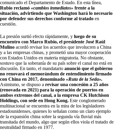
comunicado el Departamento de Estado. En esta línea,
Rubio reclamó
«cambios inmediatos»
frente a la
situación, advirtiendo que Washington hará lo necesario
por defender sus derechos conforme al tratado
en
cuestión.
La presión surtió efecto rápidamente, y
luego de su
encuentro con Marco Rubio, el presidente José Raúl
Mulino
acordó revisar los acuerdos que involucren a China
y a las empresas chinas, y prometió una mayor cooperación
con Estados Unidos en materia migratoria. No obstante,
sostuvo que la soberanía de su país sobre el canal no está en
discusión. En tanto, el mandatario
anunció que el gobierno
no renovará el memorándum de entendimiento firmado
con China en 2017, denominado
«Ruta de la Seda».
Asimismo, se dispuso a
revisar una concesión a 25 años
(renovada en 2021) para la operación de puertos en
ambos extremos del canal, a la empresa CK Hutchison
Holdings, con sede en Hong Kong.
Este conglomerado
multinacional se encuentra en la mira de los legisladores
estadounidenses, quienes lo señalan como un claro ejemplo
de la expansión china sobre la segunda vía fluvial más
transitada del mundo, algo que según ellos viola el tratado de
neutralidad firmado en 1977.