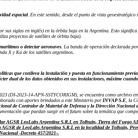
vidad espacial
. En este sentido, desde el punto de vista geoestratégico 
sus siglas en inglés) en la órbita baja en la Argentina. Esto signific
liza proyectos de satélites de órbita baja).
 marítimos o detectar aeronaves
. La banda de operación declarada por
da X y Ka de los satélites argentinos.
políticas que conlleva la instalación y puesta en funcionamiento p
ter dual de los datos obtenidos en sus instalaciones, máxime cuando 
 14/2023 (DI-2023-14-APN-SSTYCORIGM), se encuentra como archivo emb
borado con aportes brindados a este Ministerio por
INVAP S.E
, la 
ional de Contralor de Material de Defensa y la Dirección Nacional de
umentación que puedan surgir en el futuro sobre la temática que comp
dar AGSR LeoLabs Argentina S.R.L en Tolhuin, Tierra del Fuego ALAS
ión AGSR de LeoLabs Argentina S.R.L en la localidad de Tolhuin, Pro
a Nacional -Decreto 457/2021-.