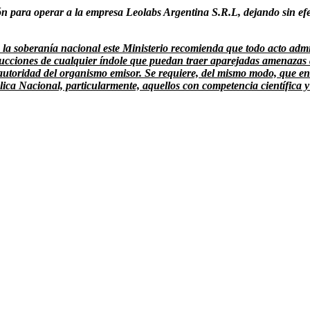
ción para operar a la empresa Leolabs Argentina S.R.L, dejando sin efe
 la soberanía nacional este Ministerio recomienda que todo acto admin
rucciones de cualquier índole que puedan traer aparejadas amenazas a
utoridad del organismo emisor. Se requiere, del mismo modo, que en
ica Nacional, particularmente, aquellos con competencia científica 