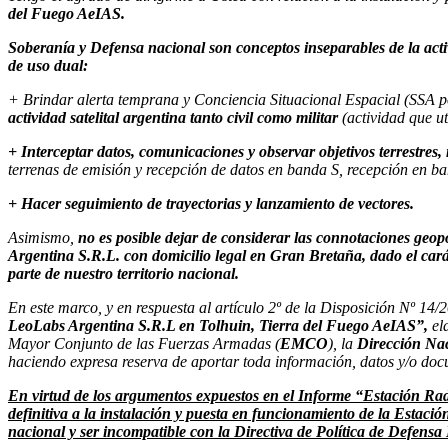
del Fuego AeIAS.
Soberanía y Defensa nacional son conceptos inseparables de la acti
de uso dual:
+ Brindar alerta temprana y Conciencia Situacional Espacial (SSA por 
actividad satelital argentina tanto civil como militar
(actividad que uti
+ Interceptar datos, comunicaciones y observar objetivos terrestres,
terrenas de emisión y recepción de datos en banda S, recepción en ban
+ Hacer seguimiento de trayectorias y lanzamiento de vectores.
Asimismo,
no es posible dejar de considerar las connotaciones geo
Argentina S.R.L. con domicilio legal en Gran Bretaña, dado el carác
parte de nuestro territorio nacional.
En este marco, y en respuesta al artículo 2º de la Disposición Nº
LeoLabs Argentina S.R.L en Tolhuin, Tierra del Fuego AeIAS”,
ela
Mayor Conjunto de las Fuerzas Armadas (
EMCO
), la
Dirección Nac
haciendo expresa reserva de aportar toda información, datos y/o doc
En virtud de los argumentos expuestos en el Informe “Estación Ra
definitiva a la instalación y puesta en funcionamiento de la Estac
nacional y ser incompatible con la Directiva de Política de Defens