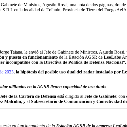
 Gabinete de Ministros, Agustín Rossi, una nota de dos páginas, donde “s
S.R.L en la localidad de Tolhuin, Provincia de Tierra del Fuego AeI
Jorge Taiana, le envió al Jefe de Gabinete de Ministros, Agustín Rossi
ación y puesta en funcionamiento
de la Estación AGSR de
LeoLabs
Ar
ser incompatible con la Directiva de Política de Defensa Nacional”.
 de 2023
,
la hipótesis del posible uso dual del radar instalado por 
s radar utilizados en la AGSR tienen capacidad de uso dual
«
Jefe de la Cartera de Defensa
está dirigido al
Jefe de Gabinete
; con 
hez Malcolm
; y al
Subsecretario de Comunicación y Conectividad de
 puesta en funcionamiento de la
Estación AGSR de la empresa LeoLabs 