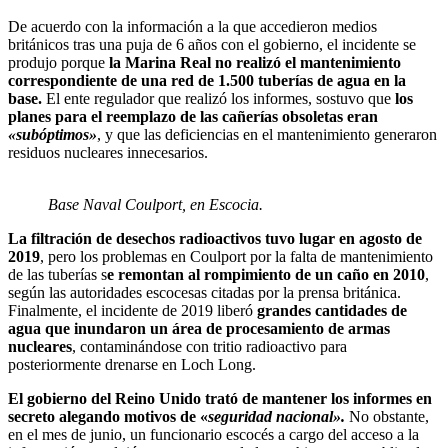
De acuerdo con la información a la que accedieron medios
británicos tras una puja de 6 años con el gobierno, el incidente se
produjo porque
la Marina Real no realizó el mantenimiento
correspondiente de una red de 1.500 tuberías de agua en la
base.
El ente regulador que realizó los informes, sostuvo que
los
planes para el reemplazo de las cañerías obsoletas eran
«subóptimos»
, y que las deficiencias en el mantenimiento generaron
residuos nucleares innecesarios.
Base Naval Coulport, en Escocia.
La filtración de desechos radioactivos tuvo lugar en agosto de
2019
, pero los problemas en Coulport por la falta de mantenimiento
de las tuberías s
e remontan al rompimiento de un caño en 2010
,
según las autoridades escocesas citadas por la prensa británica.
Finalmente, el incidente de 2019 liberó
grandes cantidades de
agua que inundaron un área de procesamiento de armas
nucleares
, contaminándose con tritio radioactivo para
posteriormente drenarse en Loch Long.
El gobierno del Reino Unido trató de mantener los informes en
secreto alegando motivos de «
seguridad nacional».
No obstante,
en el mes de junio, un funcionario escocés a cargo del acceso a la