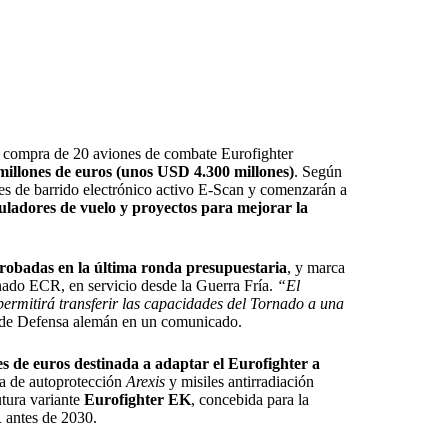
a compra de 20 aviones de combate Eurofighter
millones de euros (unos USD 4.300 millones)
. Según
res de barrido electrónico activo E-Scan y comenzarán a
muladores de vuelo y proyectos para mejorar la
aprobadas en la última ronda presupuestaria
, y marca
nado ECR, en servicio desde la Guerra Fría.
“El
permitirá transferir las capacidades del Tornado a una
io de Defensa alemán en un comunicado.
es de euros destinada a adaptar el Eurofighter a
ma de autoprotección
Arexis
y misiles antirradiación
tura variante
Eurofighter EK
, concebida para la
 antes de 2030.