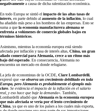
negativamente
a causa de dicha ralentización económica.
En todo Europa se sintió el
impacto de las altas tasas de
interés
, en parte debido al
aumento de la inflación
, lo cual
ha añadido más peso a los hombros de las empresas. Esto se
suma a que
la economía manufacturera alemana se
enfrenta a volúmenes de comercio globales bajos en
términos históricos
.
Asimismo, mientras la economía europea está siendo
afectada por inflación y tasa de interés altas,
China, un gran
aliado comercial para Alemania, crece a un ritmo más
bajo del esperado
. En consecuencia, Alemania no
encuentra un mercado en donde refugiarse.
La jefa de economistas de la OCDE,
Clare Lombardelli
,
expresó que «
se observa un crecimiento debilitado en toda
Europa, pero Alemania es probablemente el ejemplo más
claro
. Se evidencia el impacto de la inflación en el salario
real, y eso hace que baje la demanda
«. También,
Lombardelli añadió que
Alemania es la economía europea
que más afectada se vería por el lento crecimiento de
China
, ya que es uno de los países a los cuales más exporta,
y de donde proviene una gran parte de sus importaciones.