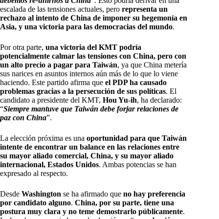
debemos re-unirnos a China
”. Esto podría derivar en una
escalada de las tensiones actuales, pero
representa un
rechazo al intento de China de imponer su hegemonía en
Asia, y una victoria para las democracias del mundo
.
Por otra parte,
una victoria del KMT podría
potencialmente calmar las tensiones con China, pero con
un alto precio a pagar para Taiwán
, ya que China metería
sus narices en asuntos internos aún más de lo que lo viene
haciendo. Este partido afirma que
el PDP ha causado
problemas gracias a la persecución de sus políticas
. El
candidato a presidente del KMT,
Hou Yu-ih
, ha declarado:
“
Siempre mantuve que Taiwán debe forjar relaciones de
paz con China
”.
La elección próxima es una
oportunidad para que Taiwán
intente de encontrar un balance en las relaciones entre
su mayor aliado comercial, China, y su mayor aliado
internacional, Estados Unidos
. Ambas potencias se han
expresado al respecto.
Desde
Washington
se ha afirmado que
no hay preferencia
por candidato alguno
.
China, por su parte, tiene una
postura muy clara y no teme demostrarlo públicamente
.