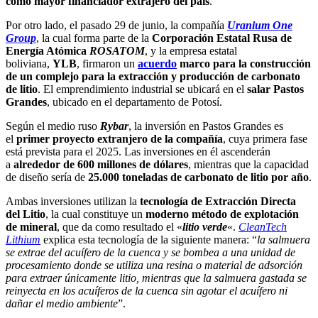
como mayor financiador extrajero del país
.
Por otro lado,
el pasado 29 de junio, la compañía
Uranium One
Group
, la cual forma parte de la
Corporación Estatal Rusa de
Energía Atómica
ROSATOM
, y la empresa estatal
boliviana,
YLB
, firmaron un
acuerdo
marco para la construcción
de un complejo para la extracción y producción de carbonato
de litio
. El emprendimiento industrial se ubicará en el
salar Pastos
Grandes
, ubicado en el departamento de Potosí.
Según el medio ruso
Rybar
, la inversión en Pastos Grandes es
el
primer proyecto extranjero de la compañía
, cuya primera fase
está prevista para el 2025. Las inversiones en él ascenderán
a
alrededor de 600 millones de dólares
, mientras que la capacidad
de diseño sería de
25.000 toneladas de carbonato de litio por año
.
Ambas inversiones utilizan la
tecnología de Extracción Directa
del Litio
, la cual constituye un
moderno método de explotación
de mineral
, que da como resultado el «
litio verde
«.
CleanTech
Lithium
explica esta tecnología de la siguiente manera: “
la salmuera
se extrae del acuífero de la cuenca y se bombea a una unidad de
procesamiento donde se utiliza una resina o material de adsorción
para extraer únicamente litio, mientras que la salmuera gastada se
reinyecta en los acuíferos de la cuenca sin agotar el acuífero ni
dañar el medio ambiente
”.