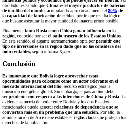
influencia política y económica que puede ejercer en Bolivia
. Por
otro lado, es sabido que
China es el mayor productor de baterías
de ion-litio del mundo
, acumulando aproximadamente el
80%
de
la capacidad de fabricación de celdas
, por lo que resulta lógico
que busque asegurar la mayor cantidad de materia prima posible.
Finalmente,
tanto Rusia como China ganan influencia en la
región
, conocida por ser el
patio trasero de los Estados Unidos
.
En este sentido, el gigante norteamericano opta por
permitir este
tipo de inversiones en la región dado que no las considera del
todo rentables
, según informa
Rybar
.
Conclusión
Es importante que Bolivia logre aprovechar estas
oportunidades para colocarse como un actor relevante en el
mercado internacional del litio
, recurso estratégico para la
transición energética global. Sin embargo, el país andino debe
ser
prudente con respecto a las intenciones de China y Rusia
. La
evidente asimetría de poder entre Bolivia y los dos Estados
mencionados puede generar
relaciones de dependencia que se
conviertan más en un problema que una solución
. Por ello, la
administración de Arce debe establecer reglas claras que protejan los
derechos de la población.