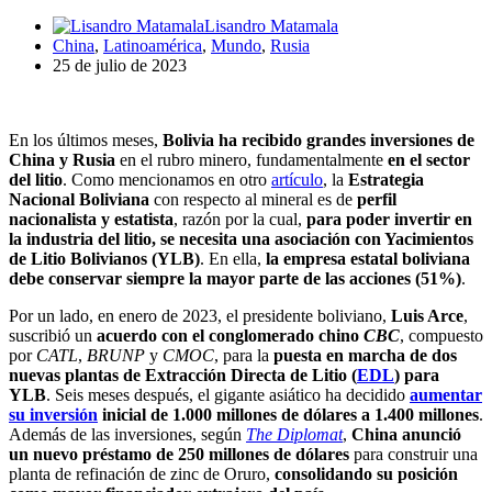
Lisandro Matamala
China
,
Latinoamérica
,
Mundo
,
Rusia
25 de julio de 2023
En los últimos meses,
Bolivia ha recibido grandes inversiones de
China y Rusia
en el rubro minero, fundamentalmente
en el sector
del litio
. Como mencionamos en otro
artículo
, la
Estrategia
Nacional Boliviana
con respecto al mineral
es de
perfil
nacionalista y estatista
, razón por la cual,
para poder invertir en
la industria del litio, se necesita una asociación con Yacimientos
de Litio Bolivianos (YLB)
. En ella,
la empresa estatal boliviana
debe conservar siempre la mayor parte de las acciones (51%)
.
Por un lado, en enero de 2023, el presidente boliviano,
Luis Arce
,
suscribió un
acuerdo con el conglomerado chino
CBC
, compuesto
por
CATL
,
BRUNP
y
CMOC
, para la
puesta en marcha de dos
nuevas plantas de Extracción Directa de Litio (
EDL
)
para
YLB
. Seis meses después,
el gigante asiático ha decidido
aumentar
su inversión
inicial de 1.000 millones de dólares a 1.400 millones
.
Además de las inversiones, según
The Diplomat
,
China anunció
un nuevo préstamo de 250 millones de dólares
para construir una
planta de refinación de zinc de Oruro,
consolidando su posición