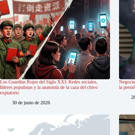
Los Guardias Rojos del Siglo XXI: Redes sociales,
Negociac
líderes populistas y la anatomía de la caza del chivo
la presi
expiatorio
2
30 de junio de 2026