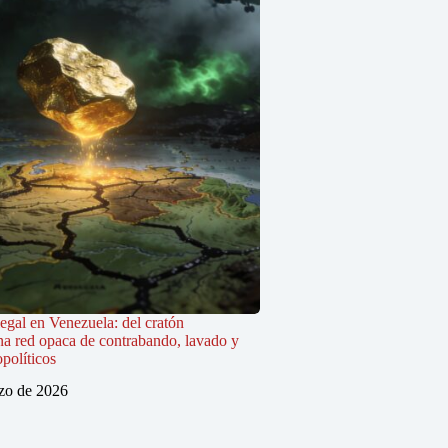
legal en Venezuela: del cratón
na red opaca de contrabando, lavado y
políticos
zo de 2026