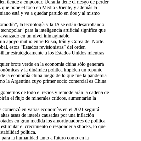
ién tiende a empeorar. Ucrania tiene el riesgo de perder
s que pone el foco en Medio Oriente, y además la
aniano está y va a quedar partido en dos y al mismo
“comodín”, la tecnología y la IA se están desarrollando
nopolar” para la inteligencia artificial significa que
te avanzado en un nivel inimaginable.
 un apoyo mutuo entre Rusia, Irán y Corea del Norte.
bal, estos “Estados revisionistas” del orden
litar estratégicamente a los Estados Unidos mientras
uier brote verde en la economía china sólo generará
económicas y la dinámica política impiden un repunte
 de la economía china luego de lo que fue la pandemia
mo la Argentina cuyo primer socio comercial es China
 gobiernos de todo el recios y remodelarán la cadena de
án el flujo de minerales críticos, aumentarán la
que comenzó en varias economías en el 2021 seguirá
ltas tasas de interés causadas por una inflación
gotados en gran medida los amortiguadores de política
stimular el crecimiento o responder a shocks, lo que
stabilidad política.
o para la humanidad tanto a futuro como en la