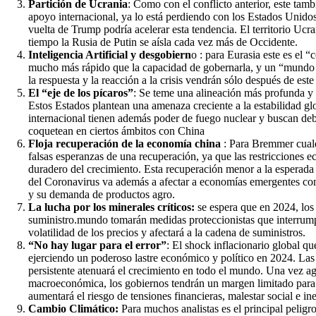
Partición de Ucrania
: Como con el conflicto anterior, este tamb
apoyo internacional, ya lo está perdiendo con los Estados Unido
vuelta de Trump podría acelerar esta tendencia. El territorio Ucr
tiempo la Rusia de Putin se aísla cada vez más de Occidente.
Inteligencia Artificial y desgobiern
o : para Eurasia este es el 
mucho más rápido que la capacidad de gobernarla, y un “mundo tec
la respuesta y la reacción a la crisis vendrán sólo después de es
El “eje de los pícaros”
: Se teme una alineación más profunda y
Estos Estados plantean una amenaza creciente a la estabilidad glo
internacional tienen además poder de fuego nuclear y buscan debi
coquetean en ciertos ámbitos con China
Floja recuperación de la economía china
: Para Bremmer cualq
falsas esperanzas de una recuperación, ya que las restricciones 
duradero del crecimiento. Esta recuperación menor a la esperada
del Coronavirus va además a afectar a economías emergentes co
y su demanda de productos agro.
La lucha por los minerales críticos:
se espera que en 2024, los
suministro.mundo tomarán medidas proteccionistas que interrumpir
volatilidad de los precios y afectará a la cadena de suministros.
“No hay lugar para el error”
: El shock inflacionario global 
ejerciendo un poderoso lastre económico y político en 2024. Las a
persistente atenuará el crecimiento en todo el mundo. Una vez a
macroeconómica, los gobiernos tendrán un margen limitado para e
aumentará el riesgo de tensiones financieras, malestar social e ine
Cambio Climático:
Para muchos analistas es el principal peligr