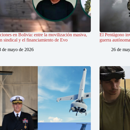
iones en Bolivia: entre la movilización masiva,
El Pentágono in
ón sindical y el financiamiento de Evo
guerra autónoma e
8 de mayo de 2026
26 de may