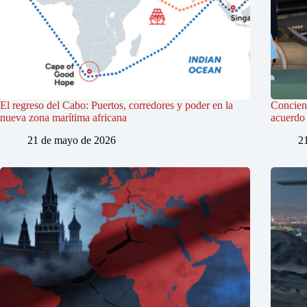
El regreso del Cabo: Puertos, corredores y poder en la
Concienc
nueva zona marítima africana
acuerdo 
21 de mayo de 2026
2