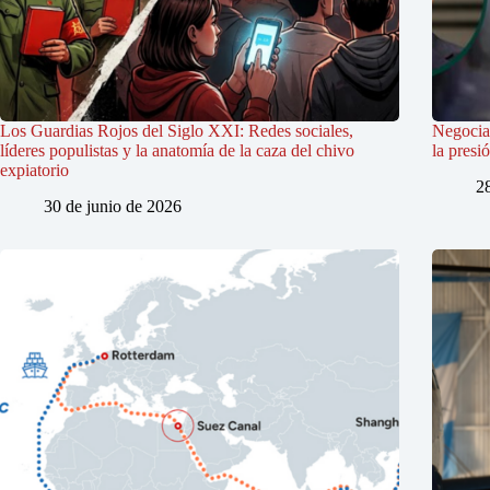
Los Guardias Rojos del Siglo XXI: Redes sociales,
Negociac
líderes populistas y la anatomía de la caza del chivo
la presi
expiatorio
2
30 de junio de 2026