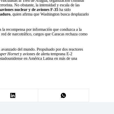
 vinculadas al Tren de Aragua, organización criminal
rista. No obstante, la intensidad y escala de las
aaviones nuclear y de aviones F-35
ha sido
Maduro
, quien afirma que Washington busca desplazarlo
s la recompensa por información que conduzca a la
 red de narcotráfico, cargos que Caracas rechaza como
ás avanzado del mundo. Propulsado por dos reactores
uper Hornet
y aviones de alerta temprana E-2
 estadounidense en América Latina en más de una