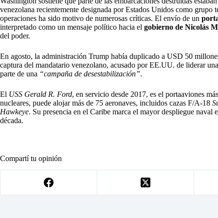
Washington sostiene que parte de las embarcaciones destruidas estaban
venezolana recientemente designada por Estados Unidos como grupo terro
operaciones ha sido motivo de numerosas críticas. El envío de un
port
interpretado como un mensaje político hacia el
gobierno de Nicolás 
del poder.
En agosto, la administración Trump había duplicado a USD 50 millone
captura del mandatario venezolano, acusado por EE.UU. de liderar una
parte de una
“campaña de desestabilización”
.
El
USS Gerald R. Ford
, en servicio desde 2017, es el portaaviones m
nucleares, puede alojar más de 75 aeronaves, incluidos cazas F/A-18
S
Hawkeye
. Su presencia en el Caribe marca el mayor despliegue naval
década.
Compartí tu opinión