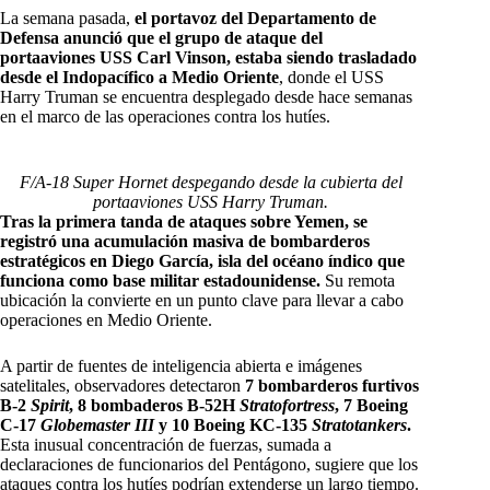
La semana pasada,
el portavoz del Departamento de
Defensa anunció que el grupo de ataque del
portaaviones USS Carl Vinson, estaba siendo trasladado
desde el Indopacífico a Medio Oriente
, donde el USS
Harry Truman se encuentra desplegado desde hace semanas
en el marco de las operaciones contra los hutíes.
F/A-18 Super Hornet despegando desde la cubierta del
portaaviones USS Harry Truman.
Tras la primera tanda de ataques sobre Yemen, se
registró una acumulación masiva de bombarderos
estratégicos en Diego García, isla del océano índico que
funciona como base militar estadounidense.
Su remota
ubicación la convierte en un punto clave para llevar a cabo
operaciones en Medio Oriente.
A partir de fuentes de inteligencia abierta e imágenes
satelitales, observadores detectaron
7 bombarderos furtivos
B-2
Spirit
, 8 bombaderos B-52H
Stratofortress
, 7 Boeing
C-17
Globemaster III
y 10 Boeing KC-135
Stratotankers
.
Esta inusual concentración de fuerzas, sumada a
declaraciones de funcionarios del Pentágono, sugiere que los
ataques contra los hutíes podrían extenderse un largo tiempo.