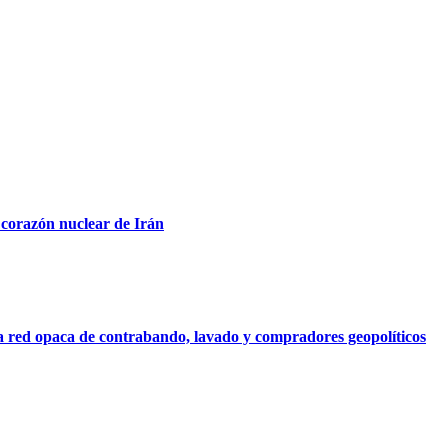
 corazón nuclear de Irán
na red opaca de contrabando, lavado y compradores geopolíticos