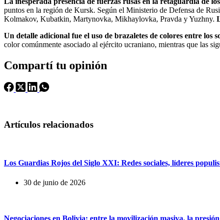
La inesperada presencia de fuerzas rusas en la retaguardia de lo
puntos en la región de Kursk. Según el Ministerio de Defensa de Ru
Kolmakov, Kubatkin, Martynovka, Mikhaylovka, Pravda y Yuzhny.
Un detalle adicional fue el uso de brazaletes de colores entre los 
color comúnmente asociado al ejército ucraniano, mientras que las sigu
Compartí tu opinión
Artículos relacionados
Los Guardias Rojos del Siglo XXI: Redes sociales, líderes populist
30 de junio de 2026
Negociaciones en Bolivia: entre la movilización masiva, la presión