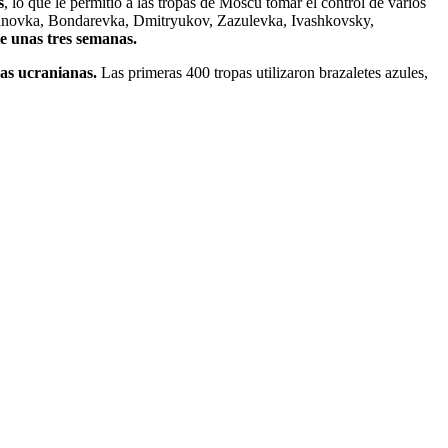
s
, lo que le permitió a las tropas de Moscú tomar el control de varios
gdanovka, Bondarevka, Dmitryukov, Zazulevka, Ivashkovsky,
 unas tres semanas.
zas ucranianas.
Las primeras 400 tropas utilizaron brazaletes azules,