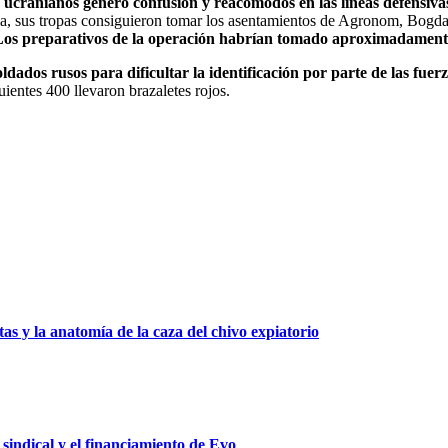
s ucranianos generó confusión y reacomodos en las líneas defensiva
sia, sus tropas consiguieron tomar los asentamientos de Agronom, Bo
Los preparativos de la operación habrían tomado aproximadamente
soldados rusos para dificultar la identificación por parte de las fuer
ientes 400 llevaron brazaletes rojos.
as y la anatomía de la caza del chivo expiatorio
 sindical y el financiamiento de Evo