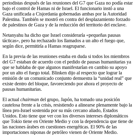
periodistas después de las reuniones del G7 que Gaza no podía estar
bajo el control de Hamas ni de Israel. El funcionario instó a una
Gaza unificada a Cisjordania gobernadas ambas por la Autoridad
Palestina. También se mostró en contra del desplazamiento forzado
de palestinos de Gaza y de la reducción del territorio del enclave.
Netanyahu ha dicho que Israel consideraría «pequeñas pausas
tácticas», pero ha rechazado los llamados a un alto el fuego que,
según dice, permitiría a Hamas reagruparse.
En la previa de las reuniones estaba en duda si todos los miembros
del G7 estaban de acuerdo con el pedido de pausas humanitarias ya
que se hablaba de que algunos manifestarían en cambio su apoyo
por un alto el fuego total. Blinken dijo al respecto que lograr la
emisión de un comunicado conjunto demuestra la “unidad real” que
existe dentro del bloque, favoreciendo por ahora el proyecto de
pausas humanitarias.
El actual
chairman
del grupo, Japón, ha tomado una posición
cautelosa frente a la crisis, resistiendo a alinearse plenamente bajo la
línea pro-Israel sostenida por su más cercano aliado, Estados
Unidos. Esto tiene que ver con los diversos intereses diplomáticos
que Tokio tiene en Oriente Medio y con la dependencia que tiene de
las naciones árabes en cuestiones energéticas. El 90% de las
importaciones niponas de petróleo vienen de Oriente Medio.