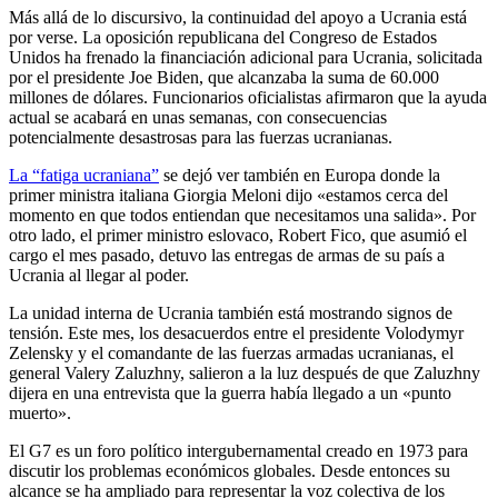
Más allá de lo discursivo, la continuidad del apoyo a Ucrania está
por verse. La oposición republicana del Congreso de Estados
Unidos ha frenado la financiación adicional para Ucrania, solicitada
por el presidente Joe Biden, que alcanzaba la suma de 60.000
millones de dólares. Funcionarios oficialistas afirmaron que la ayuda
actual se acabará en unas semanas, con consecuencias
potencialmente desastrosas para las fuerzas ucranianas.
La “fatiga ucraniana”
se dejó ver también en Europa donde la
primer ministra italiana Giorgia Meloni dijo «estamos cerca del
momento en que todos entiendan que necesitamos una salida». Por
otro lado, el primer ministro eslovaco, Robert Fico, que asumió el
cargo el mes pasado, detuvo las entregas de armas de su país a
Ucrania al llegar al poder.
La unidad interna de Ucrania también está mostrando signos de
tensión. Este mes, los desacuerdos entre el presidente Volodymyr
Zelensky y el comandante de las fuerzas armadas ucranianas, el
general Valery Zaluzhny, salieron a la luz después de que Zaluzhny
dijera en una entrevista que la guerra había llegado a un «punto
muerto».
El G7 es un foro político intergubernamental creado en 1973 para
discutir los problemas económicos globales. Desde entonces su
alcance se ha ampliado para representar la voz colectiva de los