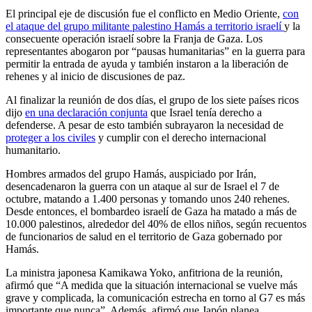
El principal eje de discusión fue el conflicto en Medio Oriente,
con
el ataque del grupo militante palestino Hamás a territorio israelí
y la
consecuente operación israelí sobre la Franja de Gaza. Los
representantes abogaron por “pausas humanitarias” en la guerra para
permitir la entrada de ayuda y también instaron a la liberación de
rehenes y al inicio de discusiones de paz.
Al finalizar la reunión de dos días, el grupo de los siete países ricos
dijo
en una declaración conjunta
que Israel tenía derecho a
defenderse. A pesar de esto también subrayaron la necesidad de
proteger a los civiles
y cumplir con el derecho internacional
humanitario.
Hombres armados del grupo Hamás, auspiciado por Irán,
desencadenaron la guerra con un ataque al sur de Israel el 7 de
octubre, matando a 1.400 personas y tomando unos 240 rehenes.
Desde entonces, el bombardeo israelí de Gaza ha matado a más de
10.000 palestinos, alrededor del 40% de ellos niños, según recuentos
de funcionarios de salud en el territorio de Gaza gobernado por
Hamás.
La ministra japonesa Kamikawa Yoko, anfitriona de la reunión,
afirmó que “A medida que la situación internacional se vuelve más
grave y complicada, la comunicación estrecha en torno al G7 es más
importante que nunca”. Además, afirmó que Japón planea