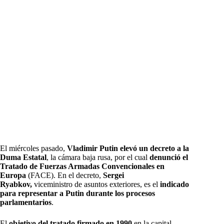
El miércoles pasado,
Vladimir Putin elevó un decreto a la
Duma Estatal
, la cámara baja rusa, por el cual
denunció el
Tratado de Fuerzas Armadas Convencionales en
Europa
(FACE). En el decreto,
Sergei
Ryabkov,
viceministro de asuntos exteriores, es el
indicado
para representar a Putin durante los procesos
parlamentarios
.
El
objetivo del tratado firmado en 1990
en la capital