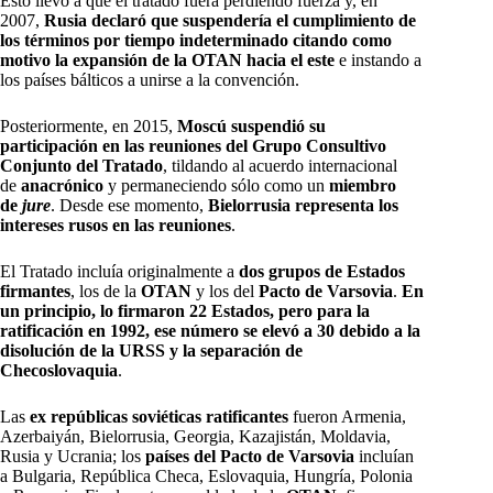
Esto llevó a que el tratado fuera perdiendo fuerza y, en
2007,
Rusia declaró que suspendería el cumplimiento de
los términos por tiempo indeterminado citando como
motivo la expansión de la OTAN hacia el este
e instando a
los países bálticos a unirse a la convención.
Posteriormente, en 2015,
Moscú suspendió su
participación en las reuniones del Grupo Consultivo
Conjunto del Tratado
, tildando al acuerdo internacional
de
anacrónico
y permaneciendo sólo como un
miembro
de
jure
. Desde ese momento,
Bielorrusia representa los
intereses rusos en las reuniones
.
El Tratado incluía originalmente a
dos grupos de Estados
firmantes
, los de la
OTAN
y los del
Pacto de Varsovia
.
En
un principio, lo firmaron 22 Estados, pero para la
ratificación en 1992, ese número se elevó a 30 debido a la
disolución de la URSS y la separación de
Checoslovaquia
.
Las
ex repúblicas soviéticas ratificantes
fueron Armenia,
Azerbaiyán, Bielorrusia, Georgia, Kazajistán, Moldavia,
Rusia y Ucrania; los
países del Pacto de Varsovia
incluían
a Bulgaria, República Checa, Eslovaquia, Hungría, Polonia