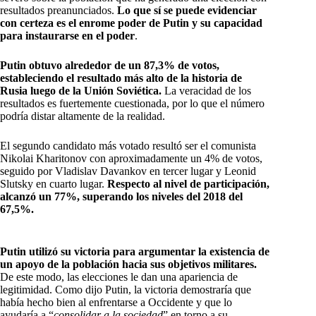
resultados preanunciados.
Lo que sí se puede evidenciar
con certeza es el enrome poder de Putin y su capacidad
para instaurarse en el poder
.
Putin obtuvo alrededor de un 87,3% de votos,
estableciendo el resultado más alto de la historia de
Rusia luego de la Unión Soviética.
La veracidad de los
resultados es fuertemente cuestionada, por lo que el número
podría distar altamente de la realidad.
El segundo candidato más votado resultó ser el comunista
Nikolai Kharitonov con aproximadamente un 4% de votos,
seguido por Vladislav Davankov en tercer lugar y Leonid
Slutsky en cuarto lugar.
Respecto al nivel de participación,
alcanzó un 77%, superando los niveles del 2018 del
67,5%.
Putin utilizó su victoria para argumentar la existencia de
un apoyo de la población hacia sus objetivos militares.
De este modo, las elecciones le dan una apariencia de
legitimidad. Como dijo Putin, la victoria demostraría que
había hecho bien al enfrentarse a Occidente y que lo
ayudaría a “
consolidar a la sociedad
” en torno a su