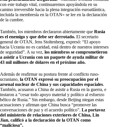
con este trabajo vital, continuaremos apoyándola en su
camino irreversible hacia la plena integración euroatlántica,
incluida la membresía en la OTAN» se lee en la declaración
de la cumbre.
También, los miembros declararon abiertamente que
Rusia
es el enemigo y que debe ser derrotado.
El secretario
general de OTAN, Jens Stoltenberg, expresó: “El apoyo
hacia Ucrania no es caridad, está dentro de nuestros intereses
de seguridad”. A su vez,
los miembros se comprometieron
a asistir a Ucrania con un paquete de ayuda militar de
43 mil millones de dólares en el próximo año.
Además de reafirmar su postura frente al conflicto ruso-
ucraniano,
la OTAN expresó su preocupación por el
arsenal nuclear de China y sus capacidades espaciales
.
También, acusaron a China de asistir a Rusia en la guerra, e
instaron a “cesar todo apoyo material y político al esfuerzo
bélico de Rusia.” Sin embargo, desde Beijing niegan estas
acusaciones y afirman que China busca “promover las
conversaciones de paz y el acuerdo político”.
La portavoz
del ministerio de relaciones exteriores de China, Lin
Jian, calificó a la declaración de la OTAN como
“maliciosa”.