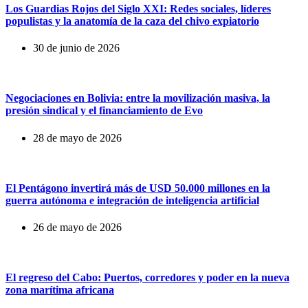
Los Guardias Rojos del Siglo XXI: Redes sociales, líderes
populistas y la anatomía de la caza del chivo expiatorio
30 de junio de 2026
Negociaciones en Bolivia: entre la movilización masiva, la
presión sindical y el financiamiento de Evo
28 de mayo de 2026
El Pentágono invertirá más de USD 50.000 millones en la
guerra autónoma e integración de inteligencia artificial
26 de mayo de 2026
El regreso del Cabo: Puertos, corredores y poder en la nueva
zona marítima africana