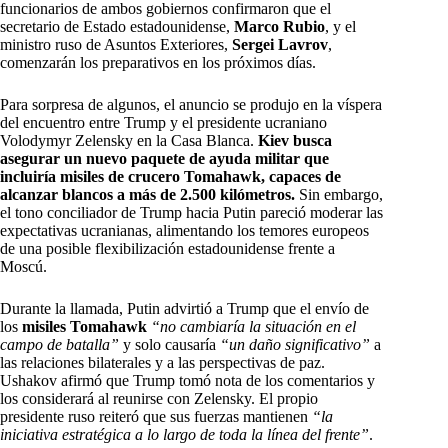
funcionarios de ambos gobiernos confirmaron que el
secretario de Estado estadounidense,
Marco Rubio
, y el
ministro ruso de Asuntos Exteriores,
Sergei Lavrov
,
comenzarán los preparativos en los próximos días.
Para sorpresa de algunos, el anuncio se produjo en la víspera
del encuentro entre Trump y el presidente ucraniano
Volodymyr Zelensky en la Casa Blanca.
Kiev busca
asegurar un nuevo paquete de ayuda militar que
incluiría misiles de crucero Tomahawk, capaces de
alcanzar blancos a más de 2.500 kilómetros.
Sin embargo,
el tono conciliador de Trump hacia Putin pareció moderar las
expectativas ucranianas, alimentando los temores europeos
de una posible flexibilización estadounidense frente a
Moscú.
Durante la llamada, Putin advirtió a Trump que el envío de
los
misiles Tomahawk
“no cambiaría la situación en el
campo de batalla”
y solo causaría
“un daño significativo”
a
las relaciones bilaterales y a las perspectivas de paz.
Ushakov afirmó que Trump tomó nota de los comentarios y
los considerará al reunirse con Zelensky. El propio
presidente ruso reiteró que sus fuerzas mantienen
“la
iniciativa estratégica a lo largo de toda la línea del frente”
.