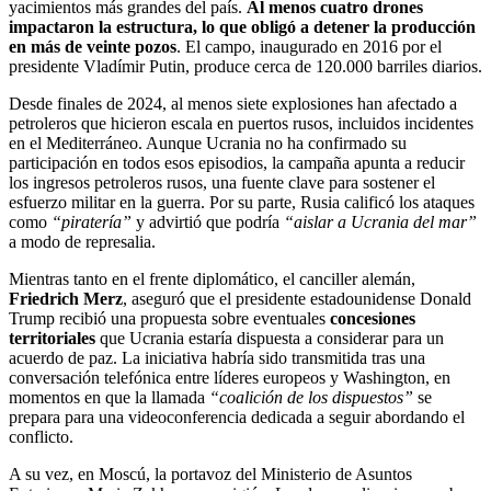
yacimientos más grandes del país.
Al menos cuatro drones
impactaron la estructura, lo que obligó a detener la producción
en más de veinte pozos
. El campo, inaugurado en 2016 por el
presidente Vladímir Putin, produce cerca de 120.000 barriles diarios.
Desde finales de 2024, al menos siete explosiones han afectado a
petroleros que hicieron escala en puertos rusos, incluidos incidentes
en el Mediterráneo. Aunque Ucrania no ha confirmado su
participación en todos esos episodios, la campaña apunta a reducir
los ingresos petroleros rusos, una fuente clave para sostener el
esfuerzo militar en la guerra. Por su parte, Rusia calificó los ataques
como
“piratería”
y advirtió que podría
“aislar a Ucrania del mar”
a modo de represalia.
Mientras tanto en el frente diplomático, el canciller alemán,
Friedrich Merz
, aseguró que el presidente estadounidense Donald
Trump recibió una propuesta sobre eventuales
concesiones
territoriales
que Ucrania estaría dispuesta a considerar para un
acuerdo de paz. La iniciativa habría sido transmitida tras una
conversación telefónica entre líderes europeos y Washington, en
momentos en que la llamada
“coalición de los dispuestos”
se
prepara para una videoconferencia dedicada a seguir abordando el
conflicto.
A su vez, en Moscú, la portavoz del Ministerio de Asuntos