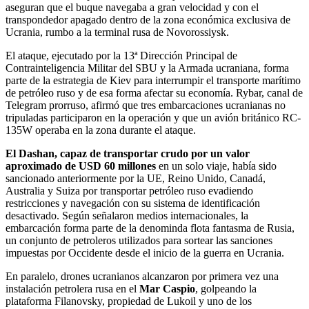
aseguran que el buque navegaba a gran velocidad y con el
transpondedor apagado dentro de la zona económica exclusiva de
Ucrania, rumbo a la terminal rusa de Novorossiysk.
El ataque, ejecutado por la 13ª Dirección Principal de
Contrainteligencia Militar del SBU y la Armada ucraniana, forma
parte de la estrategia de Kiev para interrumpir el transporte marítimo
de petróleo ruso y de esa forma afectar su economía. Rybar, canal de
Telegram prorruso, afirmó que tres embarcaciones ucranianas no
tripuladas participaron en la operación y que un avión británico RC-
135W operaba en la zona durante el ataque.
El Dashan, capaz de transportar crudo por un valor
aproximado de USD 60
millones
en un solo viaje, había sido
sancionado anteriormente por la UE, Reino Unido, Canadá,
Australia y Suiza por transportar petróleo ruso evadiendo
restricciones y navegación con su sistema de identificación
desactivado. Según señalaron medios internacionales, la
embarcación forma parte de la denominda flota fantasma de Rusia,
un conjunto de petroleros utilizados para sortear las sanciones
impuestas por Occidente desde el inicio de la guerra en Ucrania.
En paralelo, drones ucranianos alcanzaron por primera vez una
instalación petrolera rusa en el
Mar Caspio
, golpeando la
plataforma Filanovsky, propiedad de Lukoil y uno de los