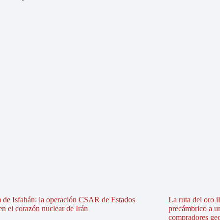
 de Isfahán: la operación CSAR de Estados
La ruta del oro i
n el corazón nuclear de Irán
precámbrico a u
compradores geo